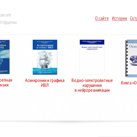
care unit
О сайте
История
Сот
Н. Бурденко
репная
Асинхронии и графика
Водно-электролитные
Книга «
ензия
ИВЛ
нарушения
в нейрореанимации