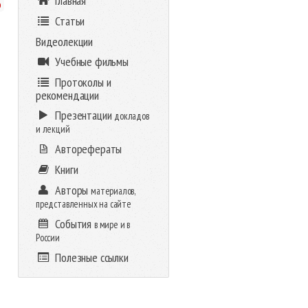
Главная
о
Статьи
Видеолекции
Учебные фильмы
Протоколы и
рекомендации
Презентации
докладов
и лекций
Авторефераты
Книги
Авторы
материалов,
представленных на сайте
События
в мире и в
России
Полезные ссылки