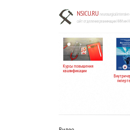
NSICU.RU
neurosurgical intensive 
сайт отделения реанимации НИИ им Н.
Курсы повышения
квалификации
Внутриче
гиперт
Видео