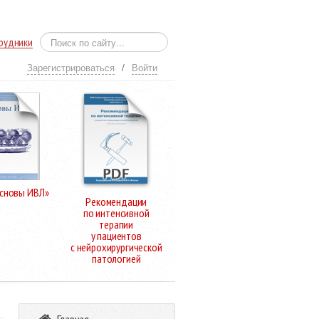
рудники
Зарегистрироваться
/
Войти
Основы ИВЛ»
Рекомендации
по интенсивной
терапии
у пациентов
с нейрохирургической
патологией