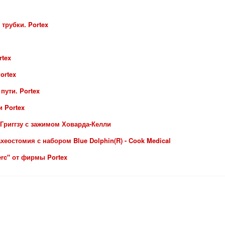
трубки. Portex
rtex
ortex
пути. Portex
 Portex
Григгзу с зажимом Ховарда-Келли
еостомия с набором Blue Dolphin(R) - Cook Medical
erc" от фирмы Portex