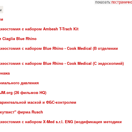
показать:
постраничн
ы
ьм
хеостомия c набором Ambesh T-Trach Kit
iaglia Blue Rhino
еостомия с набором Blue Rhino - Cook Medical (В отделении
еостомия с набором Blue Rhino - Cook Medical (С эндоскопией)
енажа
ниального давления
JM.org (26 фильмов HQ)
ларингеальной маской и ФБС-контролем
кутвист" фирма Rusch
хеостомия с набором X-Med s.r.l. ENG (модификация методики