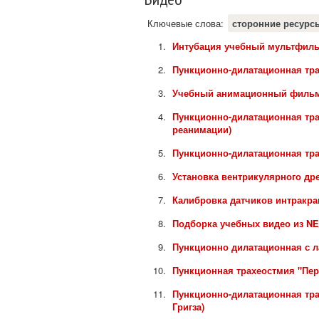
Ключевые слова:
сторонние ресурс
Интубация учебный мультфил
Пункционно-дилатационная тра
Учебный анимационный фильм C
Пункционно-дилатационная трах
реанимации)
Пункционно-дилатационная трах
Установка вентрикулярного др
Калибровка датчиков интракра
Подборка учебных видео из NE
Пункционно дилатационная с 
Пункционная трахеостмия "Пер
Пункционно-дилатационная тра
Григза)