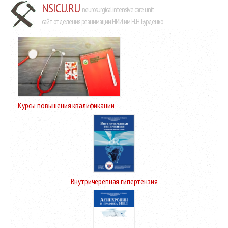
NSICU.RU
neurosurgical intensive care unit
сайт отделения реанимации НИИ им Н.Н. Бурденко
Курсы повышения квалификации
Внутричерепная гипертензия