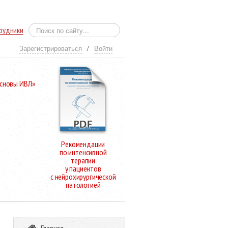
рудники
Зарегистрироваться
/
Войти
Основы ИВЛ»
Рекомендации
по интенсивной
терапии
у пациентов
с нейрохирургической
патологией