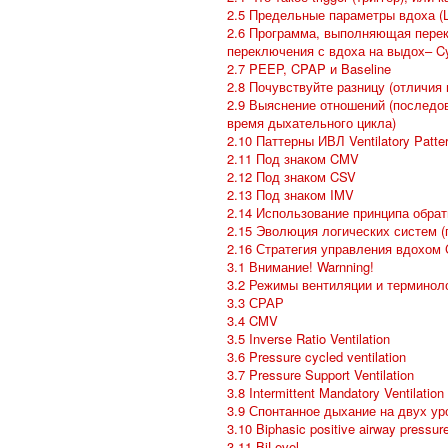
2.5 Предельные параметры вдоха (Li
2.6 Программа, выполняющая перек
переключения с вдоха на выдох– Cyc
2.7 PEEP, CPAP и Baseline
2.8 Почувствуйте разницу (отличия
2.9 Выяснение отношений (последо
время дыхательного цикла)
2.10 Паттерны ИВЛ Ventilatory Patte
2.11 Под знаком CMV
2.12 Под знаком CSV
2.13 Под знаком IMV
2.14 Использование принципа обра
2.15 Эволюция логических систем 
2.16 Стратегия управления вдохом C
3.1 Внимание! Warnning!
3.2 Режимы вентиляции и терминол
3.3 СРАР
3.4 CMV
3.5 Inverse Ratio Ventilation
3.6 Pressure cycled ventilation
3.7 Pressure Support Ventilation
3.8 Intermittent Mandatory Ventilatio
3.9 Спонтанное дыхание на двух у
3.10 Biphasic positive airway pressur
3.11 BiLevel