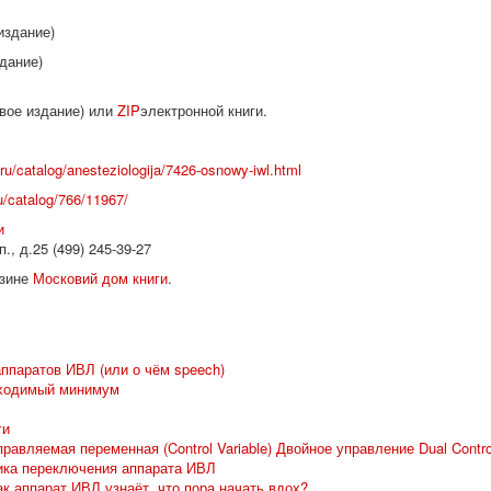
издание)
здание)
рвое издание) или
ZIP
электронной книги.
u/catalog/anesteziologija/7426-osnowy-iwl.html
u/catalog/766/11967/
и
, д.25 (499) 245-39-27
азине
Московий дом книги
.
ппаратов ИВЛ (или о чём speech)
бходимый минимум
ги
правляемая переменная (Control Variable) Двойное управление Dual Contro
гика переключения аппарата ИВЛ
 как аппарат ИВЛ узнаёт, что пора начать вдох?