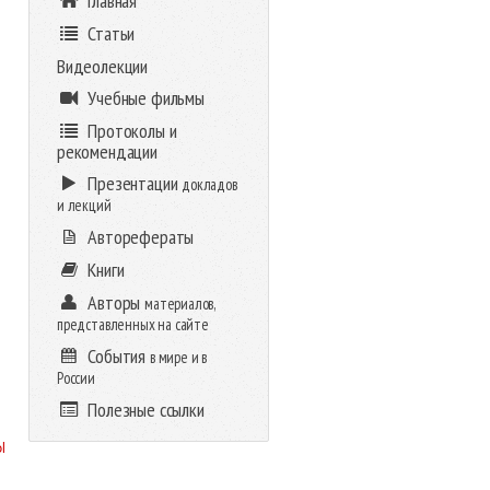
Главная
Статьи
Видеолекции
Учебные фильмы
Протоколы и
рекомендации
Презентации
докладов
и лекций
Авторефераты
Книги
Авторы
материалов,
представленных на сайте
События
в мире и в
России
Полезные ссылки
l