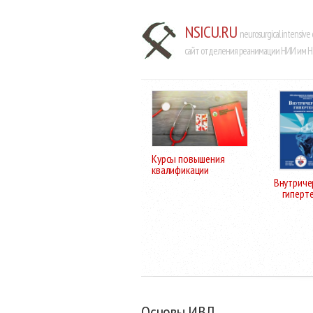
NSICU.RU
neurosurgical intensive 
сайт отделения реанимации НИИ им Н.
Курсы повышения
квалификации
Внутриче
гиперт
Основы ИВЛ