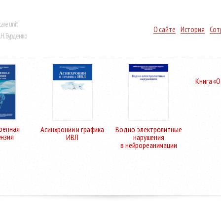
care unit
О сайте
История
Сот
Н. Бурденко
Книга «
репная
Асинхронии и графика
Водно-электролитные
ензия
ИВЛ
нарушения
в нейрореанимации