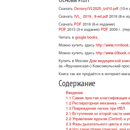
Скачать
Osnovy
IVL
2025_izd10.pdf
(10-е 
Скачать
IVL_ 2019_ 8-ed.pdf
2019 (8-е и
Скачать
PDF
2016 (6-е издание)
PDF
2013 (3-е издание)
PDF
2009 г. (пе
Читать в
google books
.
Можно купить здесь
http://www.mmbook.r
Можно купить здесь
http://www.03book.r
Купить в Москве
Дом медицинской книг
(м.«Фрунзенская») Комсомольский просп.
Книга так же продаётся в интернет-маг
Содержание
Введение
1.1 Самая простая классификация а
1.2 Респираторная механика – нео
1.3 Повреждение легких при ИВЛ
2.1 Вступление ко второй части кни
2.2 Управление вдохом (Control) и у
2.3 Фазы дыхательного цикла и ло
2.4 Что такое trigger (триггер), или