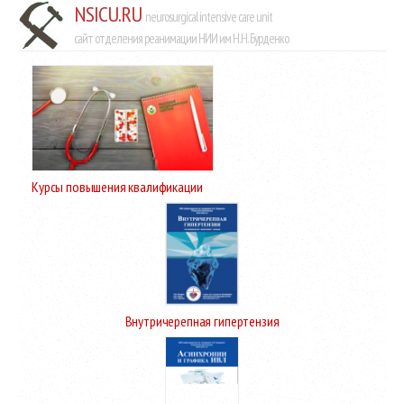
NSICU.RU
neurosurgical intensive care unit
сайт отделения реанимации НИИ им Н.Н. Бурденко
Курсы повышения квалификации
Внутричерепная гипертензия