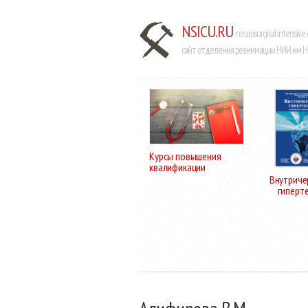
NSICU.RU
neurosurgical intensive 
сайт отделения реанимации НИИ им Н.
Курсы повышения
квалификации
Внутриче
гиперт