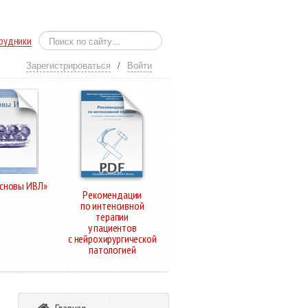
рудники
Зарегистрироваться
/
Войти
Основы ИВЛ»
Рекомендации
по интенсивной
терапии
у пациентов
с нейрохирургической
патологией