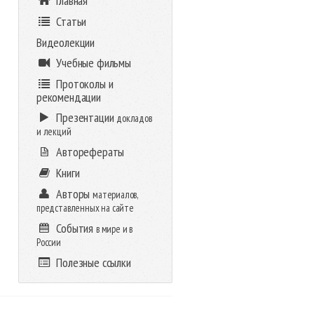
Главная
Статьи
Видеолекции
Учебные фильмы
Протоколы и
рекомендации
Презентации
докладов
и лекций
Авторефераты
Книги
Авторы
материалов,
представленных на сайте
События
в мире и в
России
Полезные ссылки