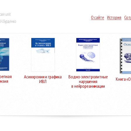
care unit
О сайте
История
Сот
Н. Бурденко
репная
Асинхронии и графика
Водно-электролитные
Книга «
ензия
ИВЛ
нарушения
в нейрореанимации