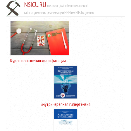
NSICU.RU
neurosurgical intensive care unit
сайт отделения реанимации НИИ им Н.Н. Бурденко
Курсы повышения квалификации
Внутричерепная гипертензия