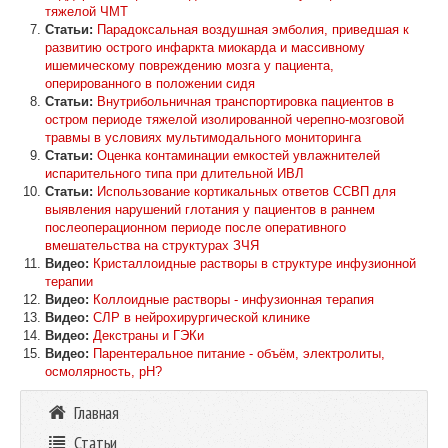
тяжелой ЧМТ
Статьи:
Парадоксальная воздушная эмболия, приведшая к
развитию острого инфаркта миокарда и массивному
ишемическому повреждению мозга у пациента,
оперированного в положении сидя
Статьи:
Внутрибольничная транспортировка пациентов в
остром периоде тяжелой изолированной черепно-мозговой
травмы в условиях мультимодального мониторинга
Статьи:
Оценка контаминации емкостей увлажнителей
испарительного типа при длительной ИВЛ
Статьи:
Использование кортикальных ответов ССВП для
выявления нарушений глотания у пациентов в раннем
послеоперационном периоде после оперативного
вмешательства на структурах ЗЧЯ
Видео:
Кристаллоидные растворы в структуре инфузионной
терапии
Видео:
Коллоидные растворы - инфузионная терапия
Видео:
СЛР в нейрохирургической клинике
Видео:
Декстраны и ГЭКи
Видео:
Парентеральное питание - объём, электролиты,
осмолярность, рН?
Главная
Статьи