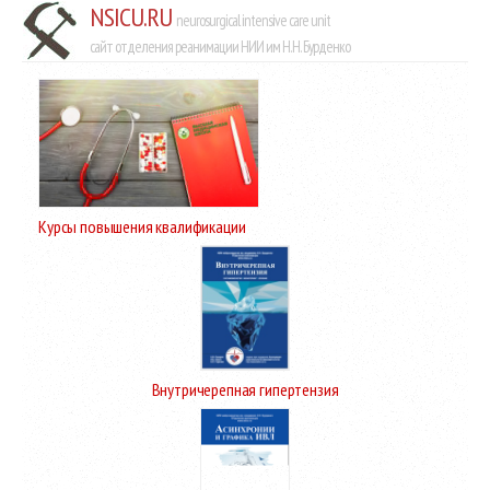
NSICU.RU
neurosurgical intensive care unit
сайт отделения реанимации НИИ им Н.Н. Бурденко
Курсы повышения квалификации
Внутричерепная гипертензия