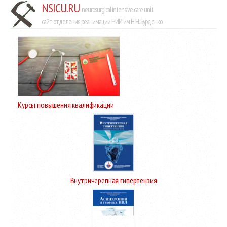
NSICU.RU
neurosurgical intensive care unit
сайт отделения реанимации НИИ им Н.Н. Бурденко
Курсы повышения квалификации
Внутричерепная гипертензия