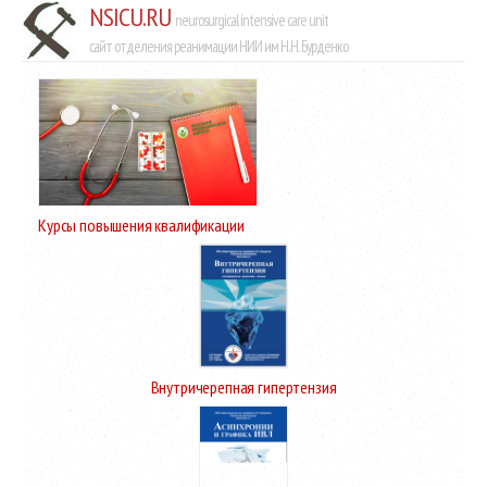
NSICU.RU
neurosurgical intensive care unit
сайт отделения реанимации НИИ им Н.Н. Бурденко
Курсы повышения квалификации
Внутричерепная гипертензия