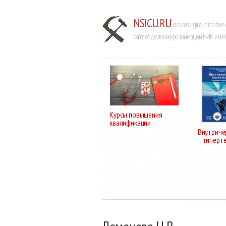
NSICU.RU
neurosurgical intensive 
сайт отделения реанимации НИИ им Н.
Курсы повышения
квалификации
Внутриче
гиперт