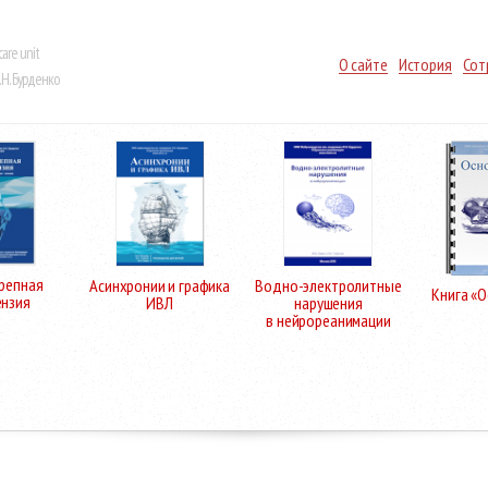
care unit
О сайте
История
Сот
Н. Бурденко
репная
Асинхронии и графика
Водно-электролитные
Книга «
ензия
ИВЛ
нарушения
в нейрореанимации