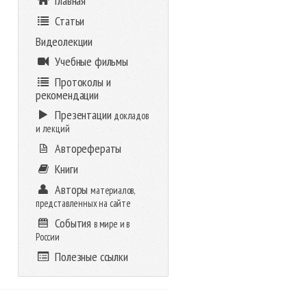
Главная
Статьи
Видеолекции
Учебные фильмы
Протоколы и
рекомендации
Презентации
докладов
и лекций
Авторефераты
Книги
Авторы
материалов,
представленных на сайте
События
в мире и в
России
Полезные ссылки