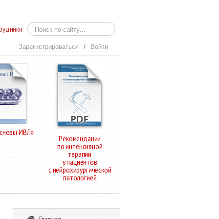
рудники
Зарегистрироваться
/
Войти
Основы ИВЛ»
Рекомендации
по интенсивной
терапии
у пациентов
с нейрохирургической
патологией