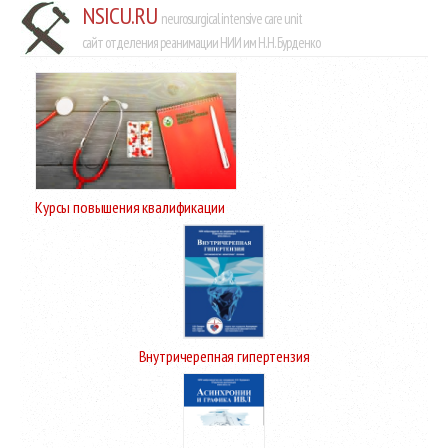
NSICU.RU
neurosurgical intensive care unit
сайт отделения реанимации НИИ им Н.Н. Бурденко
Курсы повышения квалификации
Внутричерепная гипертензия