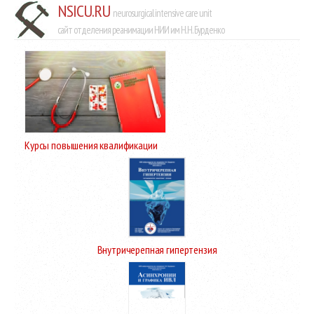
NSICU.RU
neurosurgical intensive care unit
сайт отделения реанимации НИИ им Н.Н. Бурденко
Курсы повышения квалификации
Внутричерепная гипертензия