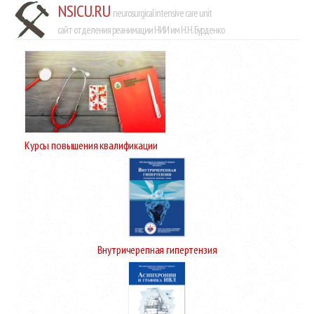
NSICU.RU
neurosurgical intensive care unit
сайт отделения реанимации НИИ им Н.Н. Бурденко
Курсы повышения квалификации
Внутричерепная гипертензия