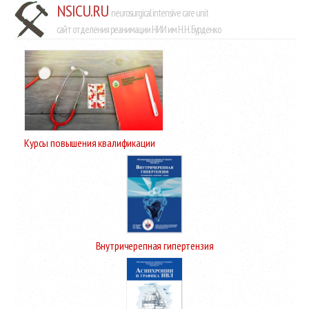
NSICU.RU
neurosurgical intensive care unit
сайт отделения реанимации НИИ им Н.Н. Бурденко
Курсы повышения квалификации
Внутричерепная гипертензия