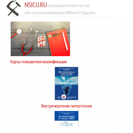
NSICU.RU
neurosurgical intensive care unit
сайт отделения реанимации НИИ им Н.Н. Бурденко
Курсы повышения квалификации
Внутричерепная гипертензия