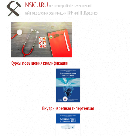
NSICU.RU
neurosurgical intensive care unit
сайт отделения реанимации НИИ им Н.Н. Бурденко
Курсы повышения квалификации
Внутричерепная гипертензия