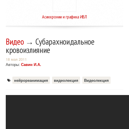
Асинхронии и графика ИВЛ
Видео
→ Субарахноидальное
кровоизлияние
18 мая 2011
Авторы:
Савин И.А.
нейрореанимация
видеолекция
Видеолекция