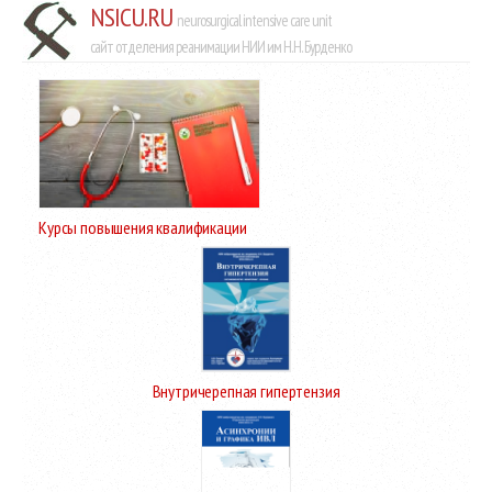
NSICU.RU
neurosurgical intensive care unit
сайт отделения реанимации НИИ им Н.Н. Бурденко
Курсы повышения квалификации
Внутричерепная гипертензия