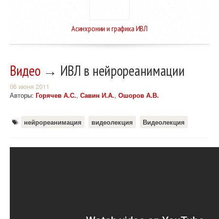
Асинхронии и графика ИВЛ
Видео
→ ИВЛ в нейрореанимации
06 июня 2011
Авторы:
Горячев А.С.
,
Савин И.А.
,
Ошоров А.В.
нейрореанимация
видеолекция
Видеолекция