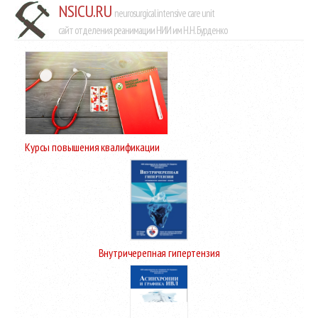
NSICU.RU
neurosurgical intensive care unit
сайт отделения реанимации НИИ им Н.Н. Бурденко
Курсы повышения квалификации
Внутричерепная гипертензия