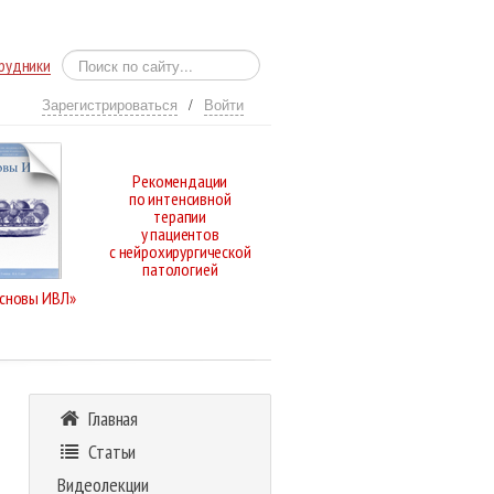
рудники
Зарегистрироваться
/
Войти
Рекомендации
по интенсивной
терапии
у пациентов
с нейрохирургической
патологией
Основы ИВЛ»
Главная
Статьи
Видеолекции