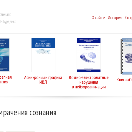
care unit
О сайте
История
Сот
Н. Бурденко
репная
Асинхронии и графика
Водно-электролитные
Книга «
ензия
ИВЛ
нарушения
в нейрореанимации
рачения сознания