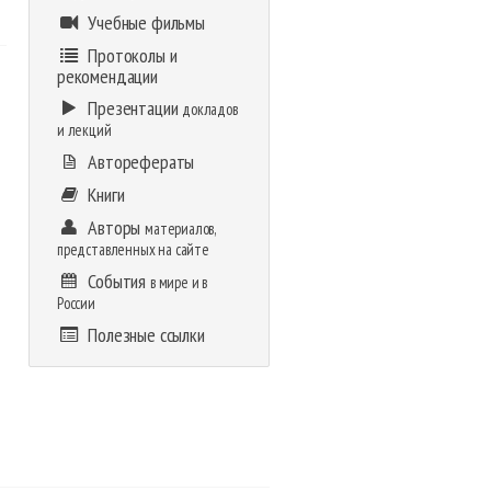
Учебные фильмы
Протоколы и
рекомендации
Презентации
докладов
и лекций
Авторефераты
Книги
Авторы
материалов,
представленных на сайте
События
в мире и в
России
Полезные ссылки