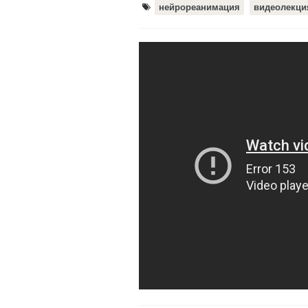
нейрореанимация
видеолекци