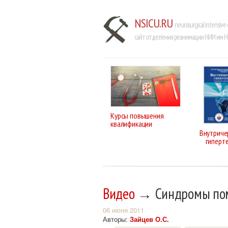
NSICU.RU
neurosurgical intensive 
сайт отделения реанимации НИИ им Н.
Курсы повышения
квалификации
Внутриче
гиперт
Видео
→ Синдромы пом
06 июня 2011
Авторы:
Зайцев О.С.