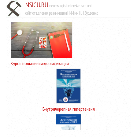
NSICU.RU
neurosurgical intensive care unit
сайт отделения реанимации НИИ им Н.Н. Бурденко
Курсы повышения квалификации
Внутричерепная гипертензия