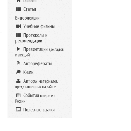
Главная
Статьи
Видеолекции
Учебные фильмы
Протоколы и
рекомендации
Презентации
докладов
и лекций
Авторефераты
Книги
Авторы
материалов,
представленных на сайте
События
в мире и в
России
Полезные ссылки