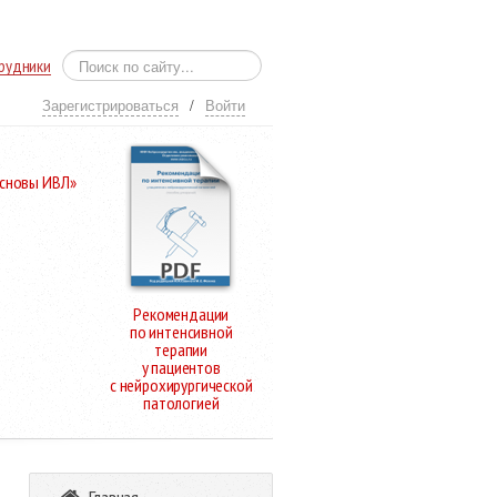
рудники
Зарегистрироваться
/
Войти
Основы ИВЛ»
Рекомендации
по интенсивной
терапии
у пациентов
с нейрохирургической
патологией