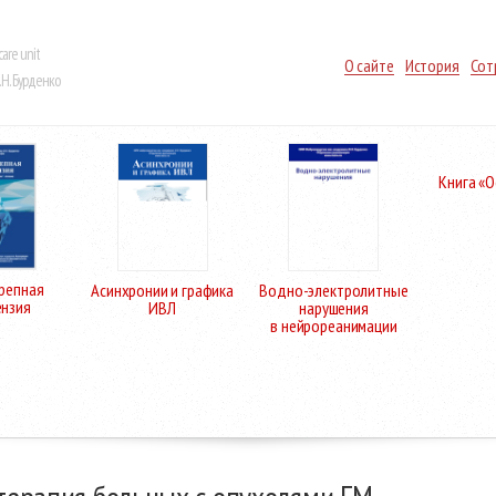
care unit
О сайте
История
Сот
Н. Бурденко
Книга «
репная
Асинхронии и графика
Водно-электролитные
ензия
ИВЛ
нарушения
в нейрореанимации