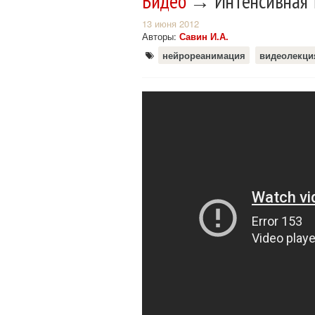
Видео
→ Интенсивная т
13 июня 2012
Авторы:
Савин И.А.
нейрореанимация
видеолекци