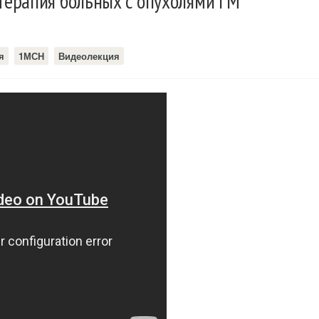
ерапия больных с опухолями ГМ
я
1МСН
Видеолекция