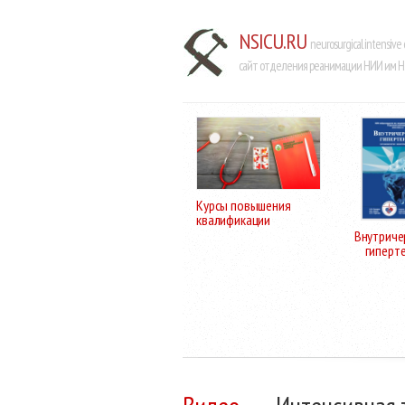
NSICU.RU
neurosurgical intensive 
сайт отделения реанимации НИИ им Н.
Курсы повышения
квалификации
Внутриче
гиперт