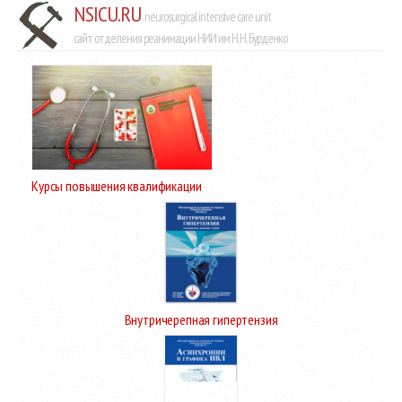
NSICU.RU
neurosurgical intensive care unit
сайт отделения реанимации НИИ им Н.Н. Бурденко
Курсы повышения квалификации
Внутричерепная гипертензия