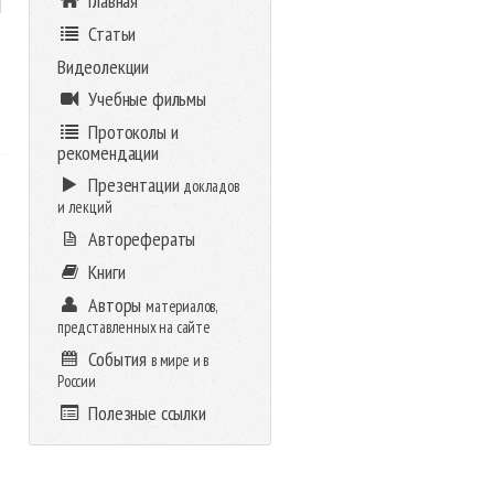
й
Главная
Статьи
Видеолекции
Учебные фильмы
Протоколы и
рекомендации
Презентации
докладов
и лекций
Авторефераты
Книги
Авторы
материалов,
представленных на сайте
События
в мире и в
России
Полезные ссылки