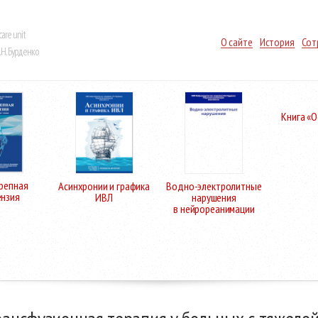
care unit
О сайте
История
Сот
Н. Бурденко
Книга «
репная
Асинхронии и графика
Водно-электролитные
ензия
ИВЛ
нарушения
в нейрореанимации