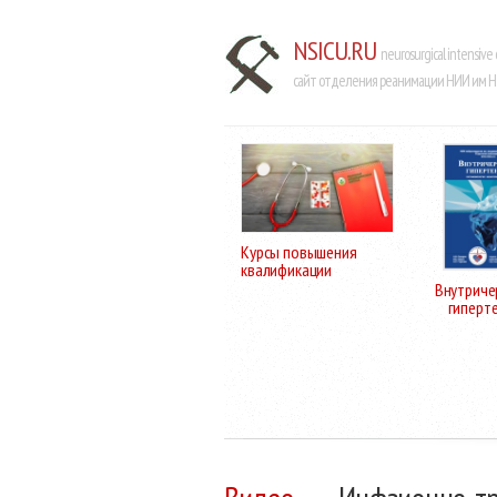
NSICU.RU
neurosurgical intensive 
сайт отделения реанимации НИИ им Н.
Курсы повышения
квалификации
Внутриче
гиперт