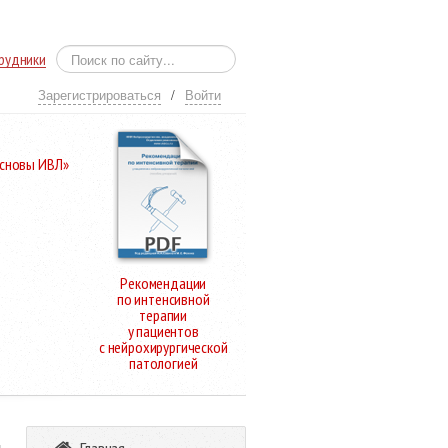
рудники
Зарегистрироваться
/
Войти
Основы ИВЛ»
Рекомендации
по интенсивной
терапии
у пациентов
с нейрохирургической
патологией