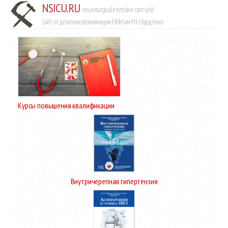
NSICU.RU
neurosurgical intensive care unit
сайт отделения реанимации НИИ им Н.Н. Бурденко
Курсы повышения квалификации
Внутричерепная гипертензия