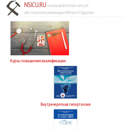
NSICU.RU
neurosurgical intensive care unit
сайт отделения реанимации НИИ им Н.Н. Бурденко
Курсы повышения квалификации
Внутричерепная гипертензия