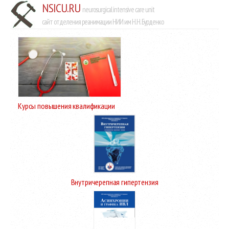
NSICU.RU
neurosurgical intensive care unit
сайт отделения реанимации НИИ им Н.Н. Бурденко
Курсы повышения квалификации
Внутричерепная гипертензия