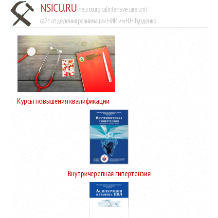
NSICU.RU
neurosurgical intensive care unit
сайт отделения реанимации НИИ им Н.Н. Бурденко
Курсы повышения квалификации
Внутричерепная гипертензия