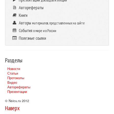
докладов и лекций
Авторефераты
Книги
Авторы
материалов, представленных на сайте
События
в мире и в России
Полезные ссылки
Разделы
Новости
Статьи
Протоколы
Видео
Авторефераты
Презентации
© Nsicu.ru 2012
Наверх