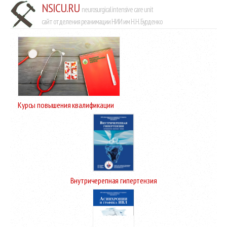
NSICU.RU
neurosurgical intensive care unit
сайт отделения реанимации НИИ им Н.Н. Бурденко
Курсы повышения квалификации
Внутричерепная гипертензия