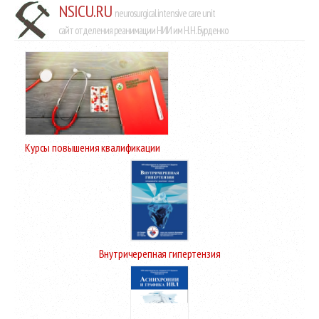
NSICU.RU
neurosurgical intensive care unit
сайт отделения реанимации НИИ им Н.Н. Бурденко
Курсы повышения квалификации
Внутричерепная гипертензия