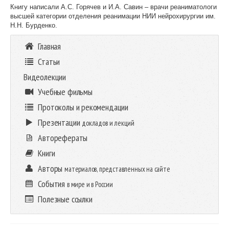
Книгу написали А.С. Горячев и И.А. Савин – врачи реаниматологи
высшей категории отделения реанимации НИИ нейрохирургии им.
Н.Н. Бурденко.
Главная
Статьи
Видеолекции
Учебные фильмы
Протоколы и рекомендации
Презентации
докладов и лекций
Авторефераты
Книги
Авторы
материалов, представленных на сайте
События
в мире и в России
Полезные ссылки