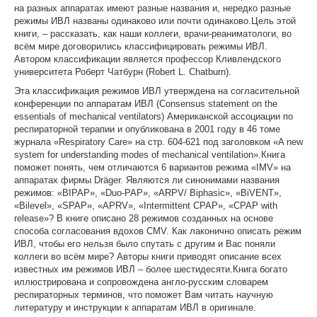
на разных аппаратах имеют разные названия и, нередко разные
режимы ИВЛ названы одинаково или почти одинаково.Цель этой
книги, – рассказать, как наши коллеги, врачи-реаниматологи, во
всём мире договорились классифицировать режимы ИВЛ.
Автором классификации является профессор Кливлендского
университета Роберт Чатбурн (Robert L. Chatburn).
Эта классификация режимов ИВЛ утверждена на согласительной
конференции по аппаратам ИВЛ (Consensus statement on the
essentials of mechanical ventilators) Американской ассоциации по
респираторной терапии и опубликована в 2001 году в 46 томе
журнала «Respiratory Care» на стр. 604-621 под заголовком «A new
system for understanding modes of mechanical ventilation».Книга
поможет понять, чем отличаются 6 вариантов режима «IMV» на
аппаратах фирмы Dräger. Являются ли синонимами названия
режимов: «BIPAP», «Duo-PAP», «ARPV/ Biphasic», «BiVENT»,
«Bilevel», «SPAP», «APRV», «Intermittent CPAP», «CPAP with
release»? В книге описано 28 режимов созданных на основе
способа согласования вдохов CMV. Как лаконично описать режим
ИВЛ, чтобы его нельзя было спутать с другим и Вас поняли
коллеги во всём мире? Авторы книги приводят описание всех
известных им режимов ИВЛ – более шестидесяти.Книга богато
иллюстрирована и сопровождена англо-русским словарем
респираторных терминов, что поможет Вам читать научную
литературу и инструкции к аппаратам ИВЛ в оригинале.