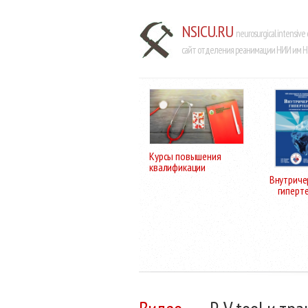
NSICU.RU
neurosurgical intensive 
сайт отделения реанимации НИИ им Н.
Курсы повышения
квалификации
Внутриче
гиперт