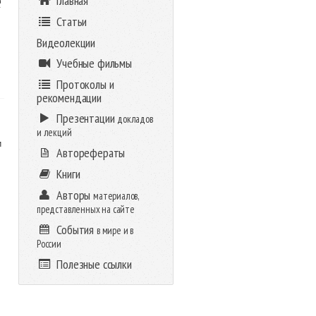
е
Главная
Статьи
Видеолекции
Учебные фильмы
Протоколы и
рекомендации
Презентации
докладов
и лекций
и
Авторефераты
Книги
Авторы
материалов,
представленных на сайте
События
в мире и в
России
Полезные ссылки