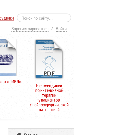
рудники
Зарегистрироваться
/
Войти
Основы ИВЛ»
Рекомендации
по интенсивной
терапии
у пациентов
с нейрохирургической
патологией