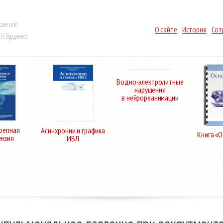
care unit
О сайте
История
Сот
Н. Бурденко
Водно-электролитные
нарушения
в нейрореанимации
репная
Асинхронии и графика
Книга «
ензия
ИВЛ