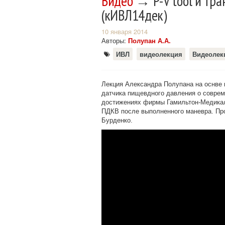
Видео
→ P-V tool и тр
(кИВЛ14дек)
10 января 2014
Авторы:
Полупан А.А.
ИВЛ
видеолекция
Видеолек
Лекция Александра Полупана на оснве 
датчика пищевдного давления о соврем
достижениях фирмы Гамильтон-Медикал
ПДКВ после выполненного маневра . Пр
Бурденко.