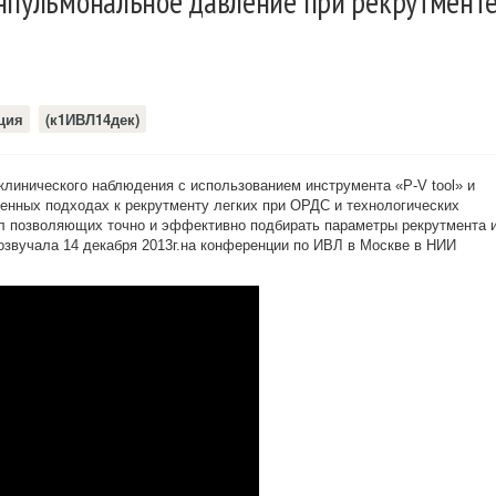
анпульмональное давление при рекрутмент
ция
(к1ИВЛ14дек)
клинического наблюдения с использованием инструмента «P-V tool» и
енных подходах к рекрутменту легких при ОРДС и технологических
 позволяющих точно и эффективно подбирать параметры рекрутмента 
озвучала 14 декабря 2013г.на конференции по ИВЛ в Москве в НИИ