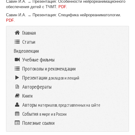
Савин И.А. → Презентация: Особенности нейрореанимационного
обеспечения детей с ТЧМТ.
PDF.
Савин И.А. → Презентация: Специфика нейрореаниматологии.
PDF.
Главная
Статьи
Видеолекции
Учебные фильмы
Протоколы и рекомендации
Презентации
докладов и лекций
Авторефераты
Книги
Авторы
материалов, представленных на сайте
События
в мире и в России
Полезные ссылки