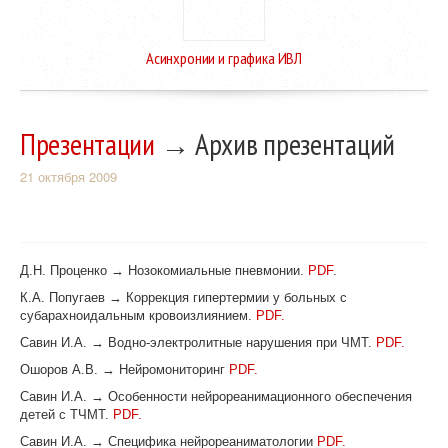
Асинхронии и графика ИВЛ
Презентации
→ Архив презентаций
21 октября 2009
Д.Н. Проценко → Нозокомиальные пневмонии.
PDF
.
К.А. Попугаев → Коррекция гипертермии у больных с
субарахноидальным кровоизлиянием.
PDF.
Савин И.А. → Водно-электролитные нарушения при ЧМТ.
PDF.
Ошоров А.В. → Нейромониторинг
PDF.
Савин И.А. → Особенности нейрореанимационного обеспечения
детей с ТЧМТ.
PDF.
Савин И.А. → Специфика нейрореаниматологии
PDF.