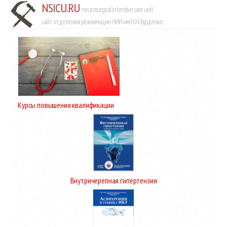
NSICU.RU
neurosurgical intensive care unit
сайт отделения реанимации НИИ им Н.Н. Бурденко
Курсы повышения квалификации
Внутричерепная гипертензия