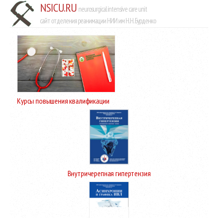
NSICU.RU
neurosurgical intensive care unit
сайт отделения реанимации НИИ им Н.Н. Бурденко
Курсы повышения квалификации
Внутричерепная гипертензия