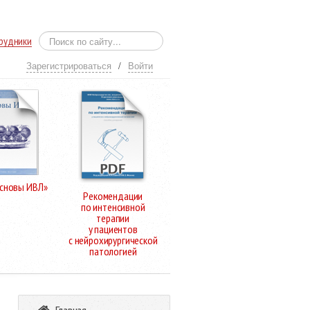
рудники
Зарегистрироваться
/
Войти
Основы ИВЛ»
Рекомендации
по интенсивной
терапии
у пациентов
с нейрохирургической
патологией