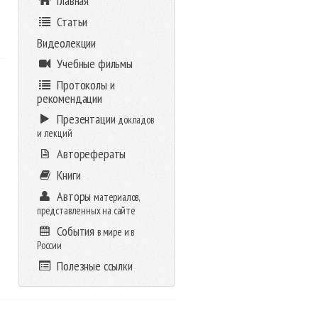
Главная
Статьи
Видеолекции
Учебные фильмы
Протоколы и
рекомендации
Презентации
докладов
и лекций
Авторефераты
Книги
Авторы
материалов,
представленных на сайте
События
в мире и в
России
Полезные ссылки