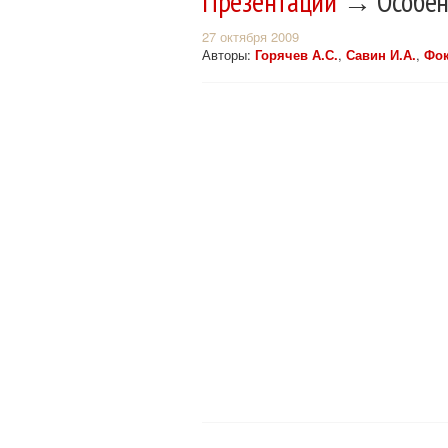
Презентации
→ Особенн
27 октября 2009
Авторы:
Горячев А.С.
,
Савин И.А.
,
Фок