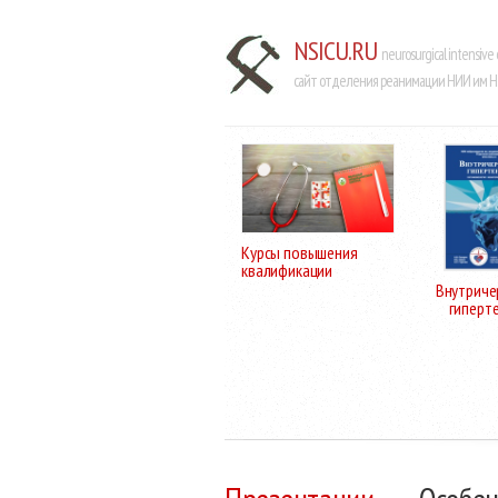
NSICU.RU
neurosurgical intensive 
сайт отделения реанимации НИИ им Н.
Курсы повышения
квалификации
Внутриче
гиперт