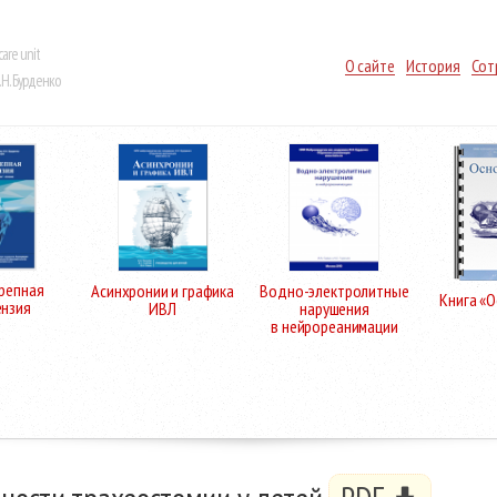
care unit
О сайте
История
Сот
Н. Бурденко
репная
Асинхронии и графика
Водно-электролитные
Книга «
ензия
ИВЛ
нарушения
в нейрореанимации