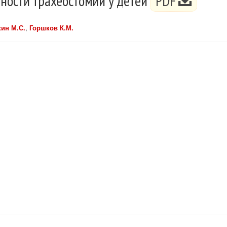
ости трахеостомии у детей
PDF
ин М.С.
,
Горшков К.М.