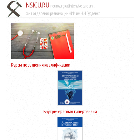
NSICU.RU
neurosurgical intensive care unit
сайт отделения реанимации НИИ им Н.Н. Бурденко
Курсы повышения квалификации
Внутричерепная гипертензия