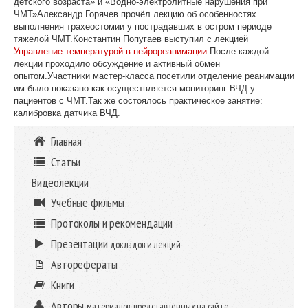
детского возраста» и «Водно-электролитные нарушения при
ЧМТ»Александр Горячев прочёл лекцию об особенностях
выполнения трахеостомии у пострадавших в остром периоде
тяжелой ЧМТ.Константин Попугаев выступил с лекцией
Управление температурой в нейрореанимации
.После каждой
лекции проходило обсуждение и активный обмен
опытом.Участники мастер-класса посетили отделение реанимации
им было показано как осуществляется мониторинг ВЧД у
пациентов с ЧМТ.Так же состоялось практическое занятие:
калибровка датчика ВЧД.
Главная
Статьи
Видеолекции
Учебные фильмы
Протоколы и рекомендации
Презентации
докладов и лекций
Авторефераты
Книги
Авторы
материалов, представленных на сайте