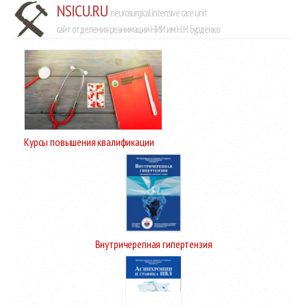
NSICU.RU
neurosurgical intensive care unit
сайт отделения реанимации НИИ им Н.Н. Бурденко
Курсы повышения квалификации
Внутричерепная гипертензия