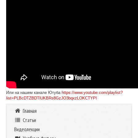
Или на нашем канале Ютуба
https://www.youtube.com/playlist?
list=PLBcDTZBDTlUKBRs8GzJO3bqxzLOKCTYPl
Главная
Статьи
Видеолекции