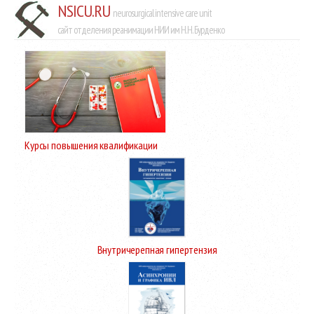
NSICU.RU
neurosurgical intensive care unit
сайт отделения реанимации НИИ им Н.Н. Бурденко
Курсы повышения квалификации
Внутричерепная гипертензия