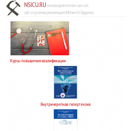
NSICU.RU
neurosurgical intensive care unit
сайт отделения реанимации НИИ им Н.Н. Бурденко
Курсы повышения квалификации
Внутричерепная гипертензия