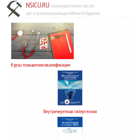
NSICU.RU
neurosurgical intensive care unit
сайт отделения реанимации НИИ им Н.Н. Бурденко
Курсы повышения квалификации
Внутричерепная гипертензия