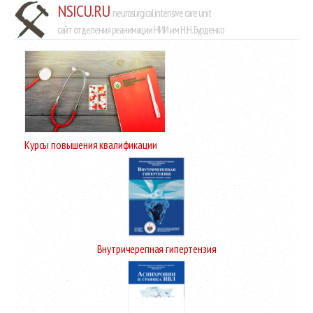
NSICU.RU
neurosurgical intensive care unit
сайт отделения реанимации НИИ им Н.Н. Бурденко
Курсы повышения квалификации
Внутричерепная гипертензия