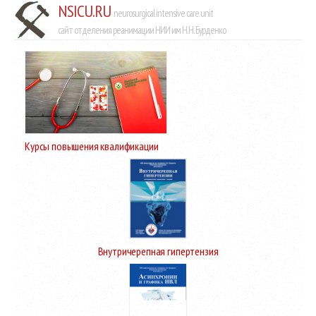
NSICU.RU
neurosurgical intensive care unit
сайт отделения реанимации НИИ им Н.Н. Бурденко
Курсы повышения квалификации
Внутричерепная гипертензия