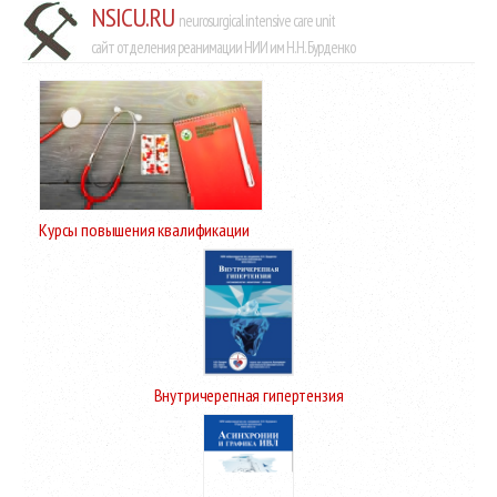
NSICU.RU
neurosurgical intensive care unit
сайт отделения реанимации НИИ им Н.Н. Бурденко
Курсы повышения квалификации
Внутричерепная гипертензия