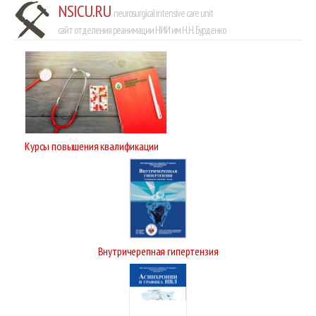
NSICU.RU
neurosurgical intensive care unit
сайт отделения реанимации НИИ им Н.Н. Бурденко
Курсы повышения квалификации
Внутричерепная гипертензия