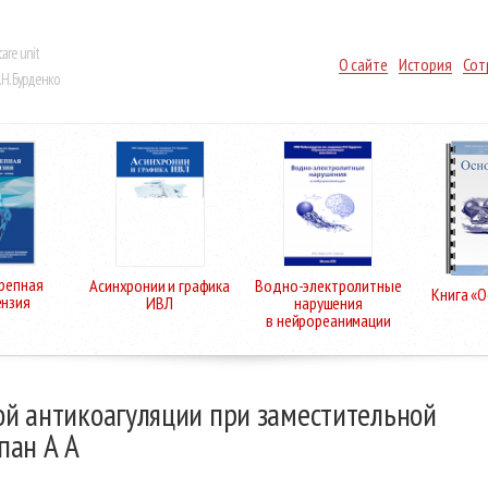
care unit
О сайте
История
Сот
Н. Бурденко
репная
Асинхронии и графика
Водно-электролитные
Книга «
ензия
ИВЛ
нарушения
в нейрореанимации
й антикоагуляции при заместительной
пан А А