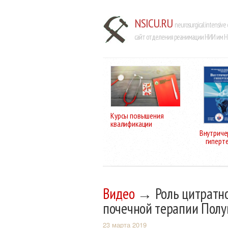
NSICU.RU
neurosurgical intensive 
сайт отделения реанимации НИИ им Н.
Курсы повышения
квалификации
Внутриче
гиперт
Видео
→ Роль цитратно
почечной терапии Полу
23 марта 2019