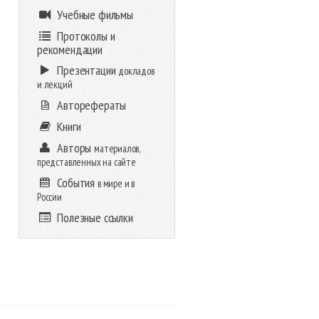
Учебные фильмы
Протоколы и
рекомендации
Презентации
докладов
и лекций
Авторефераты
Книги
Авторы
материалов,
представленных на сайте
События
в мире и в
России
Полезные ссылки