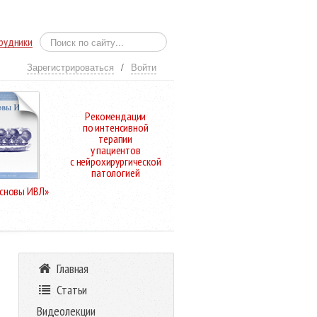
рудники
Зарегистрироваться
/
Войти
Рекомендации
по интенсивной
терапии
у пациентов
с нейрохирургической
патологией
Основы ИВЛ»
Главная
Статьи
Видеолекции