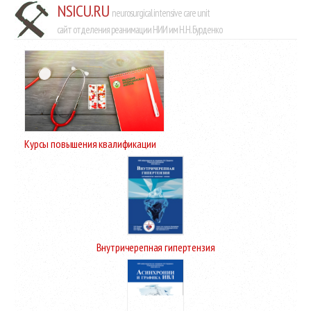
NSICU.RU
neurosurgical intensive care unit
сайт отделения реанимации НИИ им Н.Н. Бурденко
Курсы повышения квалификации
Внутричерепная гипертензия