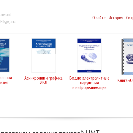
care unit
О сайте
История
Сот
Н. Бурденко
репная
Асинхронии и графика
Водно-электролитные
Книга «
ензия
ИВЛ
нарушения
в нейрореанимации