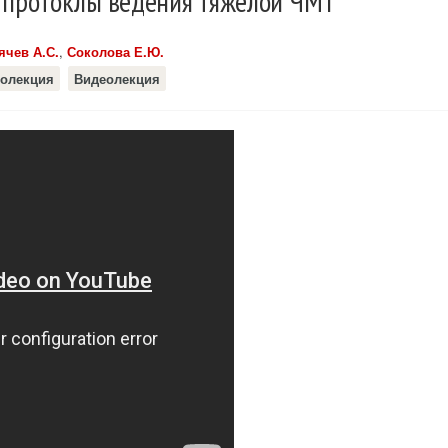
протоклы ведения тяжелой ЧМТ
ячев А.С.
,
Соколова Е.Ю.
олекция
Видеолекция