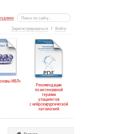
рудники
Зарегистрироваться
/
Войти
Основы ИВЛ»
Рекомендации
по интенсивной
терапии
у пациентов
с нейрохирургической
патологией