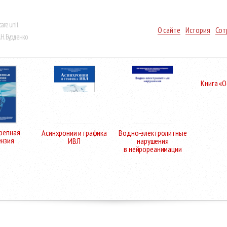
care unit
О сайте
История
Сот
Н. Бурденко
Книга «
репная
Асинхронии и графика
Водно-электролитные
ензия
ИВЛ
нарушения
в нейрореанимации