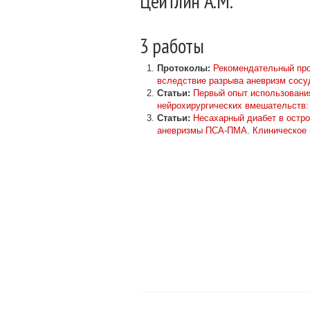
Цейтлин А.М.
3 работы
Протоколы:
Рекомендательный про
вследствие разрыва аневризм сосу
Статьи:
Первый опыт иcпользовани
нейрохирургических вмешательств:
Статьи:
Несахарный диабет в остр
аневризмы ПСА-ПМА. Клиническое