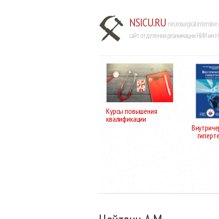
NSICU.RU
neurosurgical intensive 
сайт отделения реанимации НИИ им Н.
Курсы повышения
квалификации
Внутриче
гиперт