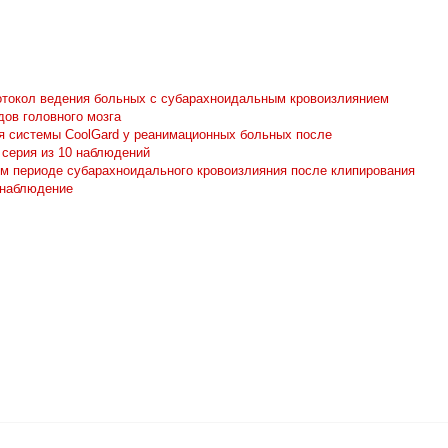
токол ведения больных с субарахноидальным кровоизлиянием
дов головного мозга
я системы CoolGard у реанимационных больных после
 серия из 10 наблюдений
ом периоде субарахноидального кровоизлияния после клипирования
 наблюдение