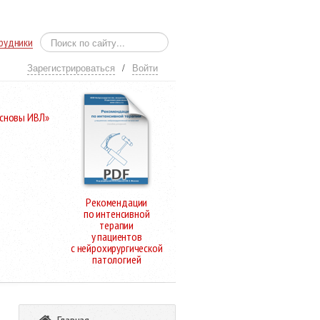
рудники
Зарегистрироваться
/
Войти
Основы ИВЛ»
Рекомендации
по интенсивной
терапии
у пациентов
с нейрохирургической
патологией