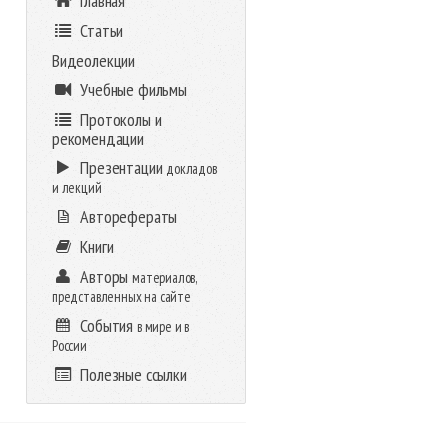
Главная
Статьи
Видеолекции
Учебные фильмы
Протоколы и
рекомендации
Презентации
докладов
и лекций
Авторефераты
Книги
Авторы
материалов,
представленных на сайте
События
в мире и в
России
Полезные ссылки