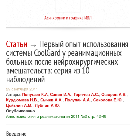
Асинхронии и графика ИВЛ
Статьи
→ Первый опыт иcпользования
системы CoolGard у реанимационных
больных после нейрохирургических
вмешательств: серия из 10
наблюдений
29 сентября 2011
Авторы:
Попугаев К.А
,
Савин И.А.
,
Горячев А.С.
,
Ошоров А.В.
,
Курдюмова Н.В.
,
Сычев А.А.
,
Полупан А.А.
,
Соколова Е.Ю.
,
Цейтлин А.М.
,
Лубнин А.Ю.
Опубликовано
Анестезиология и реаниматология 2011 №2 стр. 42-49
Введение