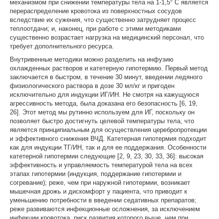
механизмом при снижении температуры тела на 1-1,5° С является
перераспределение кровотока из поверхностных сосудов
вследствие их сужения, что существенно затрудняет процесс
теплоотдачи; и, наконец, при работе с этими методиками
существенно возрастает нагрузка на медицинский персонал, что
требует дополнительного ресурса.
Внутривенные методики можно разделить на инфузию
охлажденных растворов и катетерную гипотермию. Первый метод
заключается в быстром, в течение 30 минут, введении ледяного
физиологического раствора в дозе 30 мл/кг и пригоден
исключительно для индукции ИГ/ИН. Не смотря на кажущуюся
агрессивность метода, была доказана его безопасность [6, 19,
26]. Этот метод мы рутинно используем для ИГ, поскольку он
позволяет быстро достигнуть целевой температуры тела, что
является принципиальным для осуществления церебропротекции
и эффективного снижения ВЧД. Катетерная гипотермия подходит
как для индукции ТГ/ИН, так и для ее поддержания. Особенности
катетерной гипотермии следующие [2, 9, 23, 30, 33, 36]: высокая
эффективность и управляемость температурой тела на всех
этапах гипотермии (индукция, поддержание гипотермии и
согревание); реже, чем при наружной гипотермии, возникает
мышечная дрожь и дискомфорт у пациента, что приводит к
уменьшению потребности в введении седативных препаратов;
реже развиваются инфекционные осложнения, за исключением
инфекции кровотока, риск развития которого выше, чем при