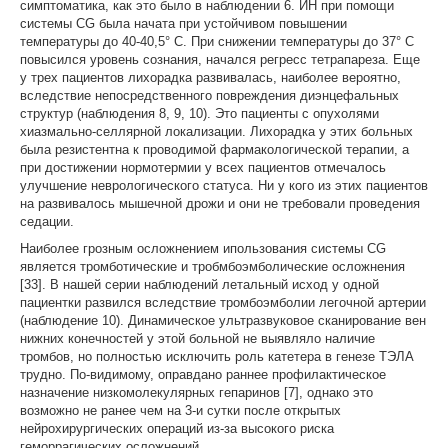
симптоматика, как это было в наблюдении 6. ИН при помощи
системы CG была начата при устойчивом повышении
температуры до 40-40,5° С. При снижении температуры до 37° С
повысился уровень сознания, начался регресс тетрапареза. Еще
у трех пациентов лихорадка развивалась, наиболее вероятно,
вследствие непосредственного повреждения диэнцефальных
структур (наблюдения 8, 9, 10). Это пациенты с опухолями
хиазмально-селлярной локализации. Лихорадка у этих больных
была резистентна к проводимой фармакологической терапии, а
при достижении нормотермии у всех пациентов отмечалось
улучшение неврологического статуса. Ни у кого из этих пациентов
на развивалось мышечной дрожи и они не требовали проведения
седации.
Наиболее грозным осложнением ипользования системы CG
является тромботические и тробмбоэмболические осложнения
[33]. В нашей серии наблюдений летальный исход у одной
пациентки развился вследствие тромбоэмболии легочной артерии
(наблюдение 10). Динамическое ультразвуковое сканирование вен
нижних конечностей у этой больной не выявляло наличие
тромбов, но полностью исключить роль катетера в генезе ТЭЛА
трудно. По-видимому, оправдано раннее профилактическое
назначение низкомолекулярных гепаринов [7], однако это
возможно не ранее чем на 3-и сутки после открытых
нейрохирургических операций из-за высокого риска
геморрагических осложнений.