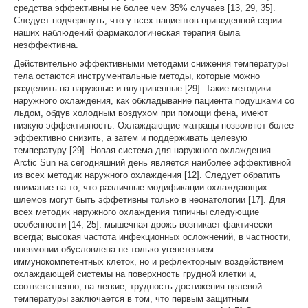
средства эффективны не более чем 35% случаев [13, 29, 35].
Следует подчеркнуть, что у всех пациентов приведенной серии
наших наблюдений фармакологическая терапия была
неэффективна.
Действительно эффективными методами снижения температуры
тела остаются инструментальные методы, которые можно
разделить на наружные и внутривенные [29]. Такие методики
наружного охлаждения, как обкладывание пациента подушками со
льдом, обдув холодным воздухом при помощи фена, имеют
низкую эффективность. Охлаждающие матрацы позволяют более
эффективно снизить, а затем и поддерживать целевую
температуру [29]. Новая система для наружного охлаждения
Arctic Sun на сегодняшний день является наиболее эффективной
из всех методик наружного охлаждения [12]. Следует обратить
внимание на то, что различные модификации охлаждающих
шлемов могут быть эффетивны только в неонатологии [17]. Для
всех методик наружного охлаждения типичны следующие
особенности [14, 25]: мышечная дрожь возникает фактически
всегда; высокая частота инфекционных осложнений, в частности,
пневмонии обусловлена не только угенетением
иммунокомпетентных клеток, но и рефлекторным воздействием
охлаждающей системы на поверхность грудной клетки и,
соответственно, на легкие; трудность достижения целевой
температуры заключается в том, что первым защитным