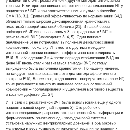
у пациентов с ВЧГ, резистентной к другим методам интенсивной
терапии. В литератере описано эффективное использование ИГ у
пациентов с ЧМТ и при злокачественном инсульте в бассейне
СМА [18, 31]. Сравнимой эффективностью по нормализации ВЧД
обладает только широкая декомпрессивная краниотомия с
пластикой твердой мозговой оболочки [21]. В нашей серии
наблюдений ИГ использовалась у 3 пострадавших с ЧМТ и
резистентной ВЧГ (наблюдения 3, 4, 5). Один пациент
(наблюдение 5) не потребовал выполнения декомпрессивной
краниотомии, поскольку ИГ вместе с другими методами
интенсивной терапии позволила эффективно контролировать
ВЧД. В наблюдениях 3 и 4 после периода стабилизации ВЧД на
фоне ИГ вновь стали развиваться эпизоды ВЧГ, поэтому
вынужденно была выполнена краниотомия. По нашему мнению,
не следует противопоставлять эти два метода эффективного
контроля ВЧД. Более того, когда пациент оперируется на фоне ИГ,
то не развивается одного из наиболее опасных осложнений
краниотомии – пролабирования и ущемления мозгового вещества
в костном дефекте [21, 27].
ИГ в связи с резистентной ВЧГ была использована еще у одного
пациента нашей серии (наблюдение 2). Это ребенок с
интраоперационным разрывом артерио-венозной мальформации и
формированием гемотампонады желудочковой системы.
Установка наружных вентрикулярных дренажей в оба боковых
желудочка и весь комплекс интенсивной терапии не привели к