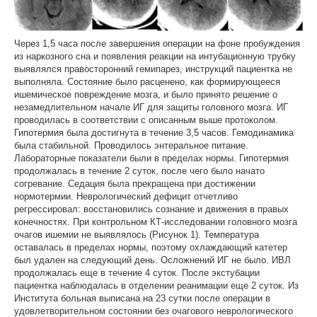
Через 1,5 часа после завершения операции на фоне пробуждения
из наркозного сна и появления реакции на интубационную трубку
выявлялся правосторонний гемипарез, инструкций пациентка не
выполняла. Состояние было расценено, как формирующееся
ишемическое повреждение мозга, и было принято решение о
незамедлительном начале ИГ для защиты головного мозга. ИГ
проводилась в соответствии с описанным выше протоколом.
Гипотермия была достигнута в течение 3,5 часов. Гемодинамика
была стабильной. Проводилось энтеральное питание.
Лабораторные показатели были в пределах нормы. Гипотермия
продолжалась в течение 2 суток, после чего было начато
согревание. Седация была прекращена при достижении
нормотермии. Неврологический дефицит отчетливо
регрессировал: восстановились сознание и движения в правых
конечностях. При контрольном КТ-исследовании головного мозга
очагов ишемии не выявлялось (Рисунок 1). Температура
оставалась в пределах нормы, поэтому охлаждающий катетер
был удален на следующий день. Осложнений ИГ не было. ИВЛ
продолжалась еще в течение 4 суток. После экстубации
пациентка наблюдалась в отделении реанимации еще 2 суток. Из
Института больная выписана на 23 сутки после операции в
удовлетворительном состоянии без очагового неврологического