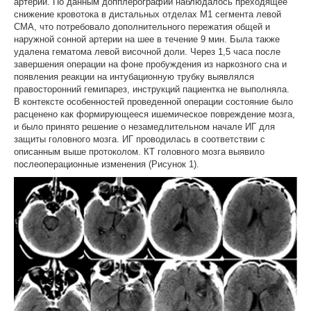
артерии. По данным допплерографии наблюдалось преходящее
снижение кровотока в дистальных отделах М1 сегмента левой
СМА, что потребовало дополнительного пережатия общей и
наружной сонной артерии на шее в течение 9 мин. Была также
удалена гематома левой височной доли. Через 1,5 часа после
завершения операции на фоне пробуждения из наркозного сна и
появления реакции на интубационную трубку выявлялся
правосторонний гемипарез, инструкций пациентка не выполняла.
В контексте особенностей проведенной операции состояние было
расценено как формирующееся ишемическое повреждение мозга,
и было принято решение о незамедлительном начале ИГ для
защиты головного мозга. ИГ проводилась в соответствии с
описанным выше протоколом. КТ головного мозга выявило
послеоперационные изменения (Рисунок 1).