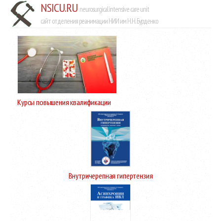
NSICU.RU
neurosurgical intensive care unit
сайт отделения реанимации НИИ им Н.Н. Бурденко
Курсы повышения квалификации
Внутричерепная гипертензия