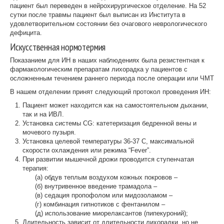
пациент был переведен в нейрохирургическое отделение. На 52
сутки после травмы пациент был выписан из Института в
удовлетворительном состоянии без очагового неврологического
дефицита.
Искусственная нормотермия
Показанием для ИН в наших наблюдениях была резистентная к
фармакологическим препаратам лихорадка у пациентов с
осложненным течением раннего периода после операции или ЧМТ
В нашем отделении принят следующий протокол проведения ИН:
Пациент может находится как на самостоятельном дыхании,
так и на ИВЛ.
Установка системы CG: катетеризация бедренной вены и
мочевого пузыря.
Установка целевой температуры 36-37 С, максимальной
скорости охлаждения или режима “Fever”.
При развитии мышечной дрожи проводится ступенчатая
терапия:
(а) обдув теплым воздухом кожных покровов –
(б) внутривенное введение трамадола –
(в) седация пропофолом или мидозоламом –
(г) комбинация гипнотиков с фентанилом –
(д) использование миорелаксантов (пипекуроний);
Длительность зависит от длительности лихорадки, но не