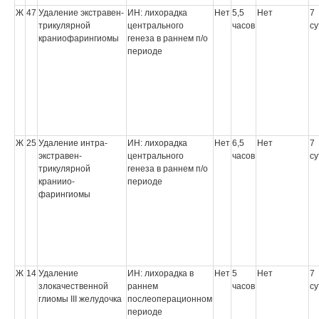
Ж
47
Удаление экстравен-
ИН: лихорадка
Нет
5,5
Нет
7
трикулярной
центрального
часов
су
краниофарингиомы
генеза в раннем п/о
периоде
Ж
25
Удаление интра-
ИН: лихорадка
Нет
6,5
Нет
7
экстравен-
центрального
часов
су
трикулярной
генеза в раннем п/о
краниио-
периоде
фарингиомы
Ж
14
Удаление
ИН: лихорадка в
Нет
5
Нет
7
злокачественной
раннем
часов
су
глиомы III желудочка
послеоперационном
периоде