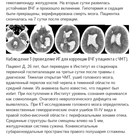
гемотампонаду желудочков. На вторые сутки развилась
устойчивая ВЧГ и произошло вклинение. Гипотермия и седация
были прекращены, верифицирована смерть мозга. Пациентка
скончалась на 7 сутки после операции.
Наблюдение 3 (проведение ИГ для коррекции ВЧГ у пациента с ЧМТ).
Пациент Д, 26 лет, был переведен в Институт из стационара
первичной госпитализации на третьи сутки после травмы с
диагнозом: Тяжелая открытая ЧМТ, ушиб головного мозга,
вдавленный перелом костей черепа в теменной области по
средней линии. Из анамнеза было известно, что пациент был
избит. При поступлении в Институт уровень сознания оценивался
как сомноленция. Очагового неврологического дефицита не
выявлялось. При КТ-исследовании головного мозга определялись
множественные геморрагические очаги ушибов III-IV вида в
правой лобно-височной области с перифокальными зонами отека.
Срединные структуры были смещены влево на 5 мм,
желудочковая система сужена. Конвекситальные
субарахноидальные пространства правого полушария сглажены.