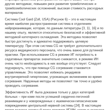
других методиках; повышен риск развития тромботических и
тромбоэмболических осложнений; высокая стоимость расходных
материалов.
Система Cool Gard (Zoll, USA) (Рисунок 6) – это в настоящее
время наиболее распространенная система в отделениях
нейрореанимации, которая, по данным литературы [3, 11, 16] и по
нашему опыту, является относительно безопасной и эффективной
методикой катетерного охлаждения. Эта методика позволяет
быстро достигнуть и адекватно поддерживать целевую
температуру. При этом система CG не требует дополнительного
ресурса медицинского персонала, что очень важно для рутинной
практики. При использовании CG в режиме ИГ потребность в
седативных препаратах значительно снижается, в режиме ИН
очень часто необходимость в них вообще отсутствует. Следует
подчеркнуть, что при помощи CG согревание становится
управляемым. Это позволяет избежать рецидивов
внутричерепной гипертензии, угрожающих вклинением во время
согревания. Наружные методы не позволяют так точно и удобно
проводить согревание.
Эффективность ИГ была доказана только у двух категорий
больных – при коме после успешной сердечно-легочной
реанимации и у новорожденных с ишемически-гипоксическим
повреждением центральной нервной системы [24]. В настоящее
время ведется активный поиск режимов ИГ/ИН, которые окажутся