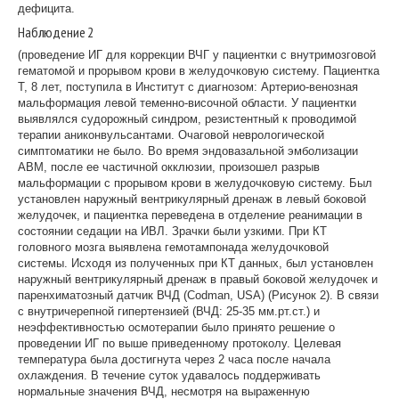
дефицита.
Наблюдение 2
(проведение ИГ для коррекции ВЧГ у пациентки с внутримозговой
гематомой и прорывом крови в желудочковую систему. Пациентка
Т, 8 лет, поступила в Институт с диагнозом: Артерио-венозная
мальформация левой теменно-височной области. У пациентки
выявлялся судорожный синдром, резистентный к проводимой
терапии аниконвульсантами. Очаговой неврологической
симптоматики не было. Во время эндовазальной эмболизации
АВМ, после ее частичной окклюзии, произошел разрыв
мальформации с прорывом крови в желудочковую систему. Был
установлен наружный вентрикулярный дренаж в левый боковой
желудочек, и пациентка переведена в отделение реанимации в
состоянии седации на ИВЛ. Зрачки были узкими. При КТ
головного мозга выявлена гемотампонада желудочковой
системы. Исходя из полученных при КТ данных, был установлен
наружный вентрикулярный дренаж в правый боковой желудочек и
паренхиматозный датчик ВЧД (Codman, USA) (Рисунок 2). В связи
с внутричерепной гипертензией (ВЧД: 25-35 мм.рт.ст.) и
неэффективностью осмотерапии было принято решение о
проведении ИГ по выше приведенному протоколу. Целевая
температура была достигнута через 2 часа после начала
охлаждения. В течение суток удавалось поддерживать
нормальные значения ВЧД, несмотря на выраженную