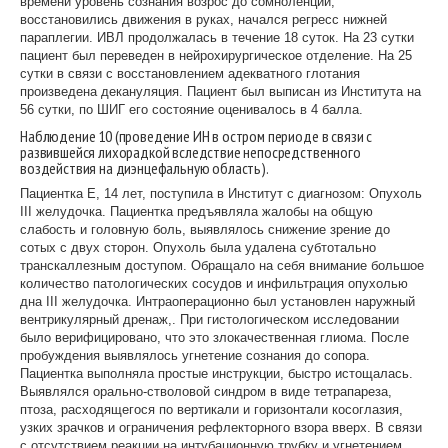
времени уровень сознания возрос до сомноленции,
восстановились движения в руках, начался регресс нижней
параплегии. ИВЛ продолжалась в течение 18 суток. На 23 сутки
пациент был переведен в нейрохирургическое отделение. На 25
сутки в связи с восстановлением адекватного глотания
произведена декануляция. Пациент был выписан из Института на
56 сутки, по ШИГ его состояние оценивалось в 4 балла.
Наблюдение 10 (проведение ИН в остром периоде в связи с
развившейся лихорадкой вследствие непосредственного
воздействия на диэнцефальную область).
Пациентка Е, 14 лет, поступила в Институт с диагнозом: Опухоль
III желудочка. Пациентка предъявляла жалобы на общую
слабость и головную боль, выявлялось снижение зрение до
сотых с двух сторон. Опухоль была удалена субтотально
транскаллезным доступом. Обращало на себя внимание большое
количество патологических сосудов и инфильтрация опухолью
дна III желудочка. Интраоперационно был установлен наружный
вентрикулярный дренаж,. При гистологическом исследовании
было верифицировано, что это злокачественная глиома. После
пробуждения выявлялось угнетение сознания до сопора.
Пациентка выполняла простые инструкции, быстро истощалась.
Выявлялся орально-стволовой синдром в виде тетрапареза,
птоза, расходящегося по вертикали и горизонтали косоглазия,
узких зрачков и ограничения рефлекторного взора вверх. В связи
с отсутствием реакции на интубационную трубку и угнетением