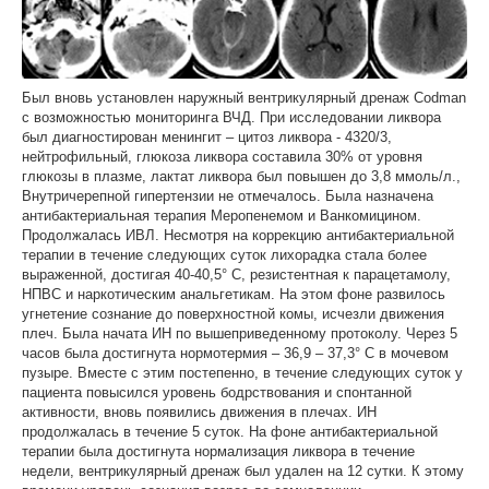
Был вновь установлен наружный вентрикулярный дренаж Codman
с возможностью мониторинга ВЧД. При исследовании ликвора
был диагностирован менингит – цитоз ликвора - 4320/3,
нейтрофильный, глюкоза ликвора составила 30% от уровня
глюкозы в плазме, лактат ликвора был повышен до 3,8 ммоль/л.,
Внутричерепной гипертензии не отмечалось. Была назначена
антибактериальная терапия Меропенемом и Ванкомицином.
Продолжалась ИВЛ. Несмотря на коррекцию антибактериальной
терапии в течение следующих суток лихорадка стала более
выраженной, достигая 40-40,5° С, резистентная к парацетамолу,
НПВС и наркотическим анальгетикам. На этом фоне развилось
угнетение сознание до поверхностной комы, исчезли движения
плеч. Была начата ИН по вышеприведенному протоколу. Через 5
часов была достигнута нормотермия – 36,9 – 37,3° С в мочевом
пузыре. Вместе с этим постепенно, в течение следующих суток у
пациента повысился уровень бодрствования и спонтанной
активности, вновь появились движения в плечах. ИН
продолжалась в течение 5 суток. На фоне антибактериальной
терапии была достигнута нормализация ликвора в течение
недели, вентрикулярный дренаж был удален на 12 сутки. К этому