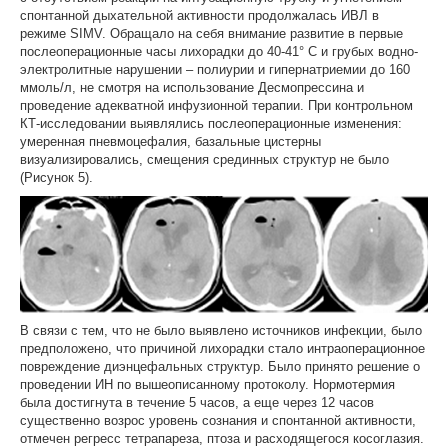
спонтанной дыхательной активности продолжалась ИВЛ в
режиме SIMV. Обращало на себя внимание развитие в первые
послеоперационные часы лихорадки до 40-41° С и грубых водно-
электролитные нарушении – полиурии и гипернатриемии до 160
ммоль/л, не смотря на использование Десмопрессина и
проведение адекватной инфузионной терапии. При контрольном
КТ-исследовании выявлялись послеоперационные изменения:
умеренная пневмоцефалия, базальные цистерны
визуализировались, смещения срединных структур не было
(Рисунок 5).
В связи с тем, что не было выявлено источников инфекции, было
предположено, что причиной лихорадки стало интраоперационное
повреждение диэнцефальных структур. Было принято решение о
проведении ИН по вышеописанному протоколу. Нормотермия
была достигнута в течение 5 часов, а еще через 12 часов
существенно возрос уровень сознания и спонтанной активности,
отмечен регресс тетрапареза, птоза и расходящегося косоглазия.