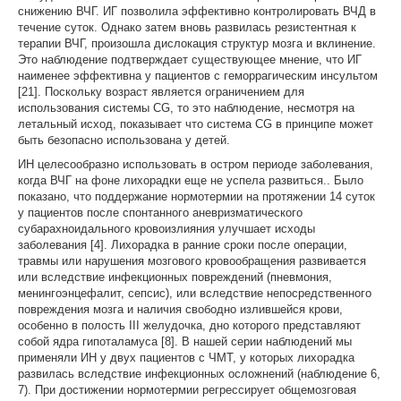
снижению ВЧГ. ИГ позволила эффективно контролировать ВЧД в
течение суток. Однако затем вновь развилась резистентная к
терапии ВЧГ, произошла дислокация структур мозга и вклинение.
Это наблюдение подтверждает существующее мнение, что ИГ
наименее эффективна у пациентов с геморрагическим инсультом
[21]. Поскольку возраст является ограничением для
использования системы CG, то это наблюдение, несмотря на
летальный исход, показывает что система CG в принципе может
быть безопасно использована у детей.
ИН целесообразно использовать в остром периоде заболевания,
когда ВЧГ на фоне лихорадки еще не успела развиться.. Было
показано, что поддержание нормотермии на протяжении 14 суток
у пациентов после спонтанного аневризматического
субарахноидального кровоизлияния улучшает исходы
заболевания [4]. Лихорадка в ранние сроки после операции,
травмы или нарушения мозгового кровообращения развивается
или вследствие инфекционных повреждений (пневмония,
менингоэнцефалит, сепсис), или вследствие непосредственного
повреждения мозга и наличия свободно излившейся крови,
особенно в полость III желудочка, дно которого представляют
собой ядра гипоталамуса [8]. В нашей серии наблюдений мы
применяли ИН у двух пациентов с ЧМТ, у которых лихорадка
развилась вследствие инфекционных осложнений (наблюдение 6,
7). При достижении нормотермии регрессирует общемозговая