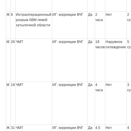
Ж
8
Интраоперационный
ИГ: коррекции ВЧГ
Да
2
Нет
2
разрыв АВМ левой
часа
су
затылочной области
М
26
ЧМТ
ИГ: коррекции ВЧГ
Да
18
Наружное
5
часов
охлаждение
су
М
18
ЧМТ
ИГ: коррекции ВЧГ
Да
4
Нет
3
часа
су
Ж
31
ЧМТ
ИГ: коррекции ВЧГ
Да
4,5
Нет
4