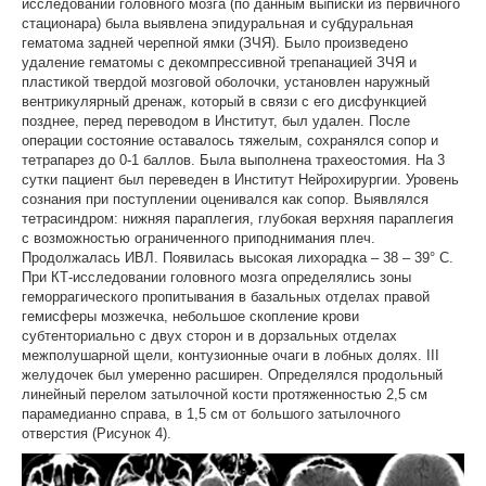
исследовании головного мозга (по данным выписки из первичного
стационара) была выявлена эпидуральная и субдуральная
гематома задней черепной ямки (ЗЧЯ). Было произведено
удаление гематомы с декомпрессивной трепанацией ЗЧЯ и
пластикой твердой мозговой оболочки, установлен наружный
вентрикулярный дренаж, который в связи с его дисфункцией
позднее, перед переводом в Институт, был удален. После
операции состояние оставалось тяжелым, сохранялся сопор и
тетрапарез до 0-1 баллов. Была выполнена трахеостомия. На 3
сутки пациент был переведен в Институт Нейрохирургии. Уровень
сознания при поступлении оценивался как сопор. Выявлялся
тетрасиндром: нижняя параплегия, глубокая верхняя параплегия
с возможностью ограниченного приподнимания плеч.
Продолжалась ИВЛ. Появилась высокая лихорадка – 38 – 39° С.
При КТ-исследовании головного мозга определялись зоны
геморрагического пропитывания в базальных отделах правой
гемисферы мозжечка, небольшое скопление крови
субтенториально с двух сторон и в дорзальных отделах
межполушарной щели, контузионные очаги в лобных долях. III
желудочек был умеренно расширен. Определялся продольный
линейный перелом затылочной кости протяженностью 2,5 см
парамедианно справа, в 1,5 см от большого затылочного
отверстия (Рисунок 4).