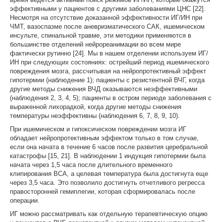
эффективными у пациентов с другими заболеваниями ЦНС [22].
Несмотря на отсутствие доказанной эффективности ИГ/ИН при
ЧМТ, вазоспазме после аневризматического САК, ишемическом
инсульте, спинальной травме, эти методики применяются в
большинстве отделений нейрореанимации во всем мире
фактически рутинно [24]. Мы в нашем отделении используем ИГ/
ИН при следующих состояниях: острейший период ишемического
повреждения мозга, рассчитывая на нейропротективный эффект
гипотермии (наблюдение 1); пациенты с резистентной ВЧГ, когда
другие методы снижения ВЧД оказываются неэффективными
(наблюдения 2, 3, 4, 5); пациенты в остром периоде заболевания с
выраженной лихорадкой, когда другие методы снижения
температуры неэффективны (наблюдения 6, 7, 8, 9, 10).
При ишемическом и гипоксическом повреждении мозга ИГ
обладает нейропротективным эффектом только в том случае,
если она начата в течение 6 часов после развития церебральной
катастрофы [15, 21]. В наблюдении 1 индукция гипотермии была
начата через 1,5 часа после длительного временного
клипирования ВСА, а целевая температура была достигнута еще
через 3,5 часа. Это позволило достигнуть отчетливого регресса
правосторонней гемиплегии, которая сформировалась после
операции.
ИГ можно рассматривать как отдельную терапевтическую опцию