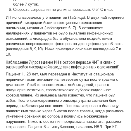
более 7 суток.
Скорость согревания не должна превышать 0,5° С в час.
ИН использовалась у 5 пациентов (Таблица). В двух наблюдениях
причиной лихорадки были инфекционные осложнения –
пневмония, менингит (наблюдения 6, 7). В оставшихся
наблюдениях у пациентов не было выявлено инфекционных
осложнений, а лихорадка была обусловлена воздействием
различных повреждающих факторов на диэнцефальную область
(наблюдения 8, 9,10). Ниже приведено описание наблюдений 7 и
10.
Наблюдение 7 (проведение ИН в остром периоде ЧМТ в связи с
развившейся лихорадкой вследствие инфекционных осложнений).
Пациент Н, 28 лет, был переведен в Институт из стационара
первичной госпитализации на четвертые сутки после травмы с
диагнозом: Ушиб головного мозга: лобных долей, правого
полушария мозжечка, травматическое субарахноидальное
кровоизлияние. Из анамнеза было известно, что пациент был
избит. После кратковременного эпизода утраты сознания был
период стабилизации состояния. Госпитализирован в больницу
пациент был только через 6 часов после травмы, когда развилось
угнетение сознания до сопора и появились мозжечковые
нарушения. Тяжесть состояния продолжала нарастать, развился
тетрапарез. Пациент был интубирован, началась ИВЛ. При КТ-