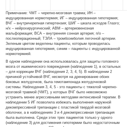
Примечание: ЧМТ – черепно-мозговая травма; ИН –
индуцированная нормотермия; ИГ – индуцированная гипотермия;
ВЧГ – внутричерепная гипертензия; ШИГ – шкала исходов Глазго;
н/х – нейрохирургический; АВМ – артериовенозная
мальформация; ВСА – внутренняя сонная артерия; п/о –
послеоперационный; ТЭЛА – тромбоэмболия легочной артерии.
Зеленым цветом веделены пациенты, которым проводилась
индуцированная гипотермия, синим – пациенты с индуцированной
нормотермией.
В одном наблюдении она использовалась для защиты головного
мозга от ишемического повреждения (наблюдение 1), в остальных
– для коррекции ВЧГ (наблюдения 2, 3, 4, 5). В наблюдении 2
причиной устойчивой ВЧГ, несмотря на дренирование обоих
боковых желудочков, была гемотампонада желудочковой
системы. Наблюдения 3, 4, 5 - это пациенты с тяжелой черепно-
мозговой травмой (ЧМТ), у которых ВЧГ было невозможно
устранить менее агрессивными методами интенсивной терапии. В
наблюдении 5 ИГ позволила избежать выполнения наружной
декомпрессивной трепанации с пластикой твердой мозговой
оболочки, а в наблюдениях 3 и 4 декомпрессивная трепанация
была выполнена. Среди этих трех пациентов только у одного
(наблюдение 3) для достижения гипотермии было недостаточным