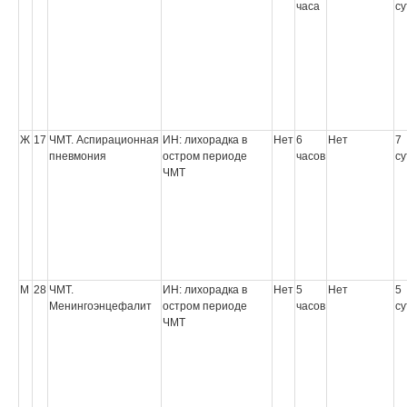
часа
су
Ж
17
ЧМТ. Аспирационная
ИН: лихорадка в
Нет
6
Нет
7
пневмония
остром периоде
часов
су
ЧМТ
М
28
ЧМТ.
ИН: лихорадка в
Нет
5
Нет
5
Менингоэнцефалит
остром периоде
часов
су
ЧМТ