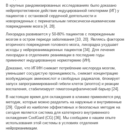
В крупных рандомизированных исследованиях было доказано
нейропротективное действие индуцированной гипотермии (ИГ) у
пациентов с остановкой сердечной деятельности и
новорожденных с перинатальным гипоксически-ишемическим
повреждением мозга [4, 28].
Лихорадка развивается у 50-80% пациентов с поврежденным
мозгом в остром периоде заболевания [10, 20]. Являясь фактором
вторичного повреждения головного мозга, лихорадка ухудшает
исходы у нейрореанимационных пациентов [34]. Для лечения
лихорадки в отделениях реанимации в последние годы
применяют индуцированную нормотермию (ИН).
Доказано, что ИГ/ИН снижает потребление кислорода мозгом,
уменьшает сосудистую проницаемость, снижает концентрацию
возбуждающих аминокислот и свободных радикалов, блокирует
запуск запрограммированной гибели клеток (апоптоз) и реакции
воспаления, стабилизирует гематоэнцефалический барьер [24].
В настоящее время для охлаждения в клинике применяется ряд
методик, которые можно разделить на наружные и внутривенные
[29]. Одной из наиболее эффективных и безопасных методик на
сегодня является система для катетерного внутривенного
охлаждения CoolGard (CG) [36]. Мы сообщаем о нашем опыте
использования этой системы в условиях отделения
нейрореанимации.