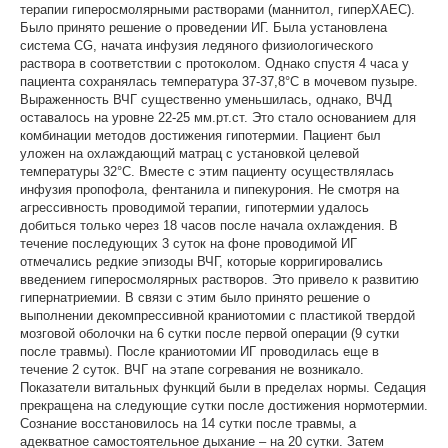
терапии гиперосмолярными растворами (маннитол, гиперХАЕС).
Было принято решение о проведении ИГ. Была установлена
система CG, начата инфузия ледяного физиологического
раствора в соответствии с протоколом. Однако спустя 4 часа у
пациента сохранялась температура 37-37,8°С в мочевом пузыре.
Выраженность ВЧГ существенно уменьшилась, однако, ВЧД
оставалось на уровне 22-25 мм.рт.ст. Это стало основанием для
комбинации методов достижения гипотермии. Пациент был
уложен на охлаждающий матрац с установкой целевой
температуры 32°С. Вместе с этим пациенту осуществлялась
инфузия пропофола, фентанила и пипекурония. Не смотря на
агрессивность проводимой терапии, гипотермии удалось
добиться только через 18 часов после начала охлаждения. В
течение последующих 3 суток на фоне проводимой ИГ
отмечались редкие эпизоды ВЧГ, которые корригировались
введением гиперосмолярных растворов. Это привело к развитию
гипернатриемии. В связи с этим было принято решение о
выполнении декомпрессивной краниотомии с пластикой твердой
мозговой оболочки на 6 сутки после первой операции (9 сутки
после травмы). После краниотомии ИГ проводилась еще в
течение 2 суток. ВЧГ на этапе согревания не возникало.
Показатели витальных функций были в пределах нормы. Седация
прекращена на следующие сутки после достижения нормотермии.
Сознание восстановилось на 14 сутки после травмы, а
адекватное самостоятельное дыхание – на 20 сутки. Затем