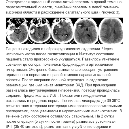
Определялся вдаленный оскольчатый перелом в правой теменно-
парасагиттальной области, линейный перелом в левой теменно-
височной области и расхождение сагиттального шва (Рисунок 3).
Пациент находился в нейрохирургическом отделении. Через
несколько часов после госпитализации в Институт состояние
пациента стало прогрессивно ухудшаться. Развилось угнетение
сознания до сопора, появилась брадикардия и артериальная
гипертензия. Экстренно была выполнена операция - устранение
вдавленного перелома в правой теменно-парасагиттальной
области. После операции больной переведен в отделение
реанимации, где был начат мониторинг ВЧД. При пробуждении
развивалась внутричерепная гипертензия, поэтому проводилась
седация. Продолжалась ИВЛ. Показатели гемодинамики
оставались в пределах нормы. Появилась лихорадка до 39-39°С
резистентная к терапии нестероидными противовоспалительными
препаратами, парацетамолом и наркотическими анальгетиками. В
течение суток состояние оставалось стабильным. На 2 сутки
после операции (5 сутки после травмы) развилась устойчивая
ВЧГ (35-40 мм.рт.ст.), резистентная к углублению седации и