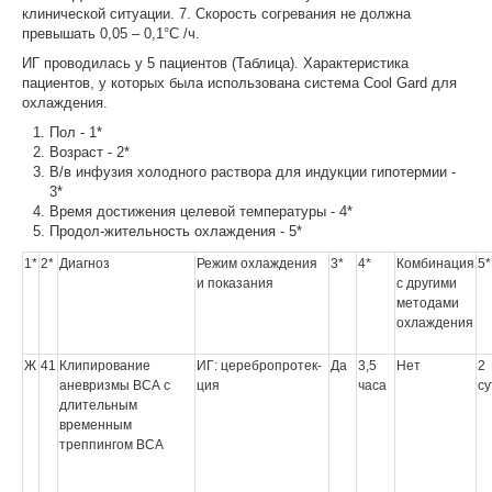
клинической ситуации. 7. Скорость согревания не должна
превышать 0,05 – 0,1°С /ч.
ИГ проводилась у 5 пациентов (Таблица). Характеристика
пациентов, у которых была использована система Cool Gard для
охлаждения.
Пол - 1*
Возраст - 2*
В/в инфузия холодного раствора для индукции гипотермии -
3*
Время достижения целевой температуры - 4*
Продол-жительность охлаждения - 5*
1*
2*
Диагноз
Режим охлаждения
3*
4*
Комбинация
5*
и показания
с другими
методами
охлаждения
Ж
41
Клипирование
ИГ: церебропротек-
Да
3,5
Нет
2
аневризмы ВСА с
ция
часа
су
длительным
временным
треппингом ВСА