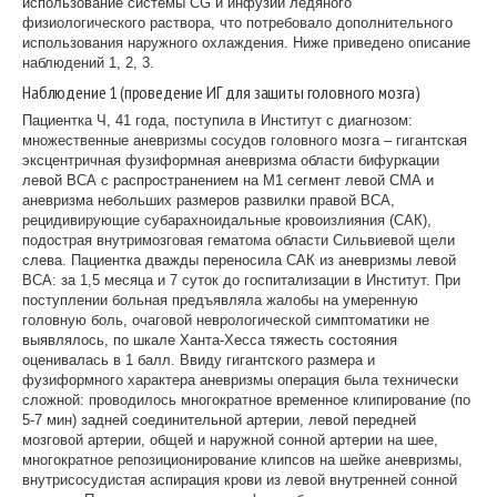
использование системы CG и инфузии ледяного
физиологического раствора, что потребовало дополнительного
использования наружного охлаждения. Ниже приведено описание
наблюдений 1, 2, 3.
Наблюдение 1 (проведение ИГ для защиты головного мозга)
Пациентка Ч, 41 года, поступила в Институт с диагнозом:
множественные аневризмы сосудов головного мозга – гигантская
эксцентричная фузиформная аневризма области бифуркации
левой ВСА с распространением на М1 сегмент левой СМА и
аневризма небольших размеров развилки правой ВСА,
рецидивирующие субарахноидальные кровоизлияния (САК),
подострая внутримозговая гематома области Сильвиевой щели
слева. Пациентка дважды переносила САК из аневризмы левой
ВСА: за 1,5 месяца и 7 суток до госпитализации в Институт. При
поступлении больная предъявляла жалобы на умеренную
головную боль, очаговой неврологической симптоматики не
выявлялось, по шкале Ханта-Хесса тяжесть состояния
оценивалась в 1 балл. Ввиду гигантского размера и
фузиформного характера аневризмы операция была технически
сложной: проводилось многократное временное клипирование (по
5-7 мин) задней соединительной артерии, левой передней
мозговой артерии, общей и наружной сонной артерии на шее,
многократное репозиционирование клипсов на шейке аневризмы,
внутрисосудистая аспирация крови из левой внутренней сонной