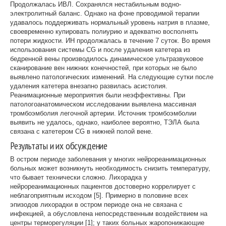
Продолжалась ИВЛ. Сохранялся нестабильным водно-
электролитный баланс. Однако на фоне проводимой терапии
удавалось поддерживать нормальный уровень натрия в плазме,
своевременно купировать полиурию и адекватно восполнять
потери жидкости. ИН продолжалась в течение 7 суток. Во время
использования системы CG и после удаления катетера из
бедренной вены производилось динамическое ультразвуковое
сканирование вен нижних конечностей, при которых не было
выявлено патологических изменений. На следующие сутки после
удаления катетера внезапно развилась асистолия.
Реанимационные мероприятия были неэффективны. При
патологоанатомическом исследовании выявлена массивная
тромбоэмболия легочной артерии. Источник тромбоэмболии
выявить не удалось, однако, наиболее вероятно, ТЭЛА была
связана с катетером CG в нижней полой вене.
Результаты и их обсуждение
В остром периоде заболевания у многих нейрореанимационных
больных может возникнуть необходимость снизить температуру,
что бывает технически сложно. Лихорадка у
нейрореанимационных пациентов достоверно коррелирует с
неблагоприятным исходом [5]. Примерно в половине всех
эпизодов лихорадки в остром периоде она не связана с
инфекцией, а обусловлена непосредственным воздействием на
центры терморегуляции [1]; у таких больных жаропонижающие