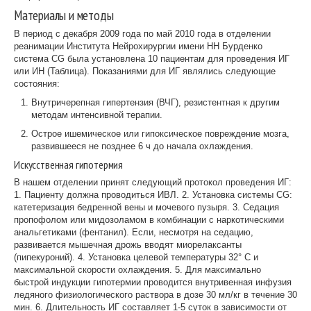
Материалы и методы
В период с декабря 2009 года по май 2010 года в отделении
реанимации Института Нейрохирургии имени НН Бурденко
система CG была установлена 10 пациентам для проведения ИГ
или ИН (Таблица). Показаниями для ИГ являлись следующие
состояния:
Внутричерепная гипертензия (ВЧГ), резистентная к другим
методам интенсивной терапии.
Острое ишемическое или гипоксическое повреждение мозга,
развившееся не позднее 6 ч до начала охлаждения.
Искусственная гипотермия
В нашем отделении принят следующий протокол проведения ИГ:
1. Пациенту должна проводиться ИВЛ. 2. Установка системы CG:
катетеризация бедренной вены и мочевого пузыря. 3. Седация
пропофолом или мидозоламом в комбинации с наркотическими
анальгетиками (фентанил). Если, несмотря на седацию,
развивается мышечная дрожь вводят миорелаксанты
(пипекуроний). 4. Установка целевой температуры 32° С и
максимальной скорости охлаждения. 5. Для максимально
быстрой индукции гипотермии проводится внутривенная инфузия
ледяного физиологического раствора в дозе 30 мл/кг в течение 30
мин. 6. Длительность ИГ составляет 1-5 суток в зависимости от