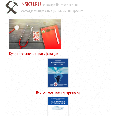
NSICU.RU
neurosurgical intensive care unit
сайт отделения реанимации НИИ им Н.Н. Бурденко
Курсы повышения квалификации
Внутричерепная гипертензия