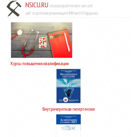
NSICU.RU
neurosurgical intensive care unit
сайт отделения реанимации НИИ им Н.Н. Бурденко
Курсы повышения квалификации
Внутричерепная гипертензия