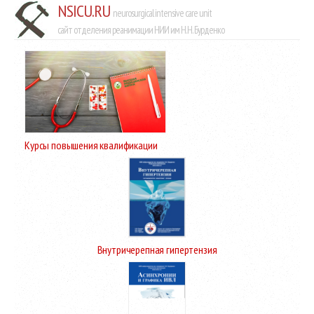
NSICU.RU
neurosurgical intensive care unit
сайт отделения реанимации НИИ им Н.Н. Бурденко
Курсы повышения квалификации
Внутричерепная гипертензия